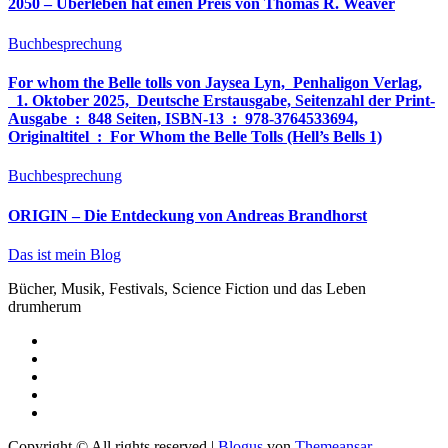
2050 – Überleben hat einen Preis von Thomas R. Weaver
Buchbesprechung
For whom the Belle tolls von Jaysea Lyn, ‎ Penhaligon Verlag,
‎ 1. Oktober 2025, ‎ Deutsche Erstausgabe, Seitenzahl der Print-
Ausgabe ‏ : ‎ 848 Seiten, ISBN-13 ‏ : ‎ 978-3764533694,
Originaltitel ‏ : ‎ For Whom the Belle Tolls (Hell’s Bells 1)
Buchbesprechung
ORIGIN – Die Entdeckung von Andreas Brandhorst
Das ist mein Blog
Bücher, Musik, Festivals, Science Fiction und das Leben
drumherum
Copyright © All rights reserved
|
Blogus
von
Themeansar
.