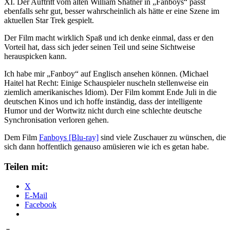
XI. Der Auftritt vom alten William Shatner in „Fanboys“ passt
ebenfalls sehr gut, besser wahrscheinlich als hätte er eine Szene im
aktuellen Star Trek gespielt.
Der Film macht wirklich Spaß und ich denke einmal, dass er den
Vorteil hat, dass sich jeder seinen Teil und seine Sichtweise
herauspicken kann.
Ich habe mir „Fanboy“ auf Englisch ansehen können. (Michael
Haitel hat Recht: Einige Schauspieler nuscheln stellenweise ein
ziemlich amerikanisches Idiom). Der Film kommt Ende Juli in die
deutschen Kinos und ich hoffe inständig, dass der intelligente
Humor und der Wortwitz nicht durch eine schlechte deutsche
Synchronisation verloren gehen.
Dem Film
Fanboys [Blu-ray]
sind viele Zuschauer zu wünschen, die
sich dann hoffentlich genauso amüsieren wie ich es getan habe.
Teilen mit:
X
E-Mail
Facebook