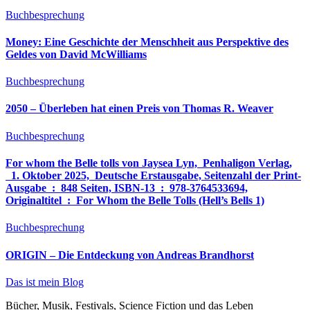
Buchbesprechung
Money: Eine Geschichte der Menschheit aus Perspektive des
Geldes von David McWilliams
Buchbesprechung
2050 – Überleben hat einen Preis von Thomas R. Weaver
Buchbesprechung
For whom the Belle tolls von Jaysea Lyn, ‎ Penhaligon Verlag,
‎ 1. Oktober 2025, ‎ Deutsche Erstausgabe, Seitenzahl der Print-
Ausgabe ‏ : ‎ 848 Seiten, ISBN-13 ‏ : ‎ 978-3764533694,
Originaltitel ‏ : ‎ For Whom the Belle Tolls (Hell’s Bells 1)
Buchbesprechung
ORIGIN – Die Entdeckung von Andreas Brandhorst
Das ist mein Blog
Bücher, Musik, Festivals, Science Fiction und das Leben