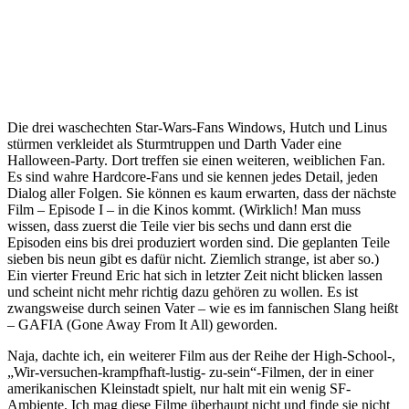
Die drei waschechten Star-Wars-Fans Windows, Hutch und Linus
stürmen verkleidet als Sturmtruppen und Darth Vader eine
Halloween-Party. Dort treffen sie einen weiteren, weiblichen Fan.
Es sind wahre Hardcore-Fans und sie kennen jedes Detail, jeden
Dialog aller Folgen. Sie können es kaum erwarten, dass der nächste
Film – Episode I – in die Kinos kommt. (Wirklich! Man muss
wissen, dass zuerst die Teile vier bis sechs und dann erst die
Episoden eins bis drei produziert worden sind. Die geplanten Teile
sieben bis neun gibt es dafür nicht. Ziemlich strange, ist aber so.)
Ein vierter Freund Eric hat sich in letzter Zeit nicht blicken lassen
und scheint nicht mehr richtig dazu gehören zu wollen. Es ist
zwangsweise durch seinen Vater – wie es im fannischen Slang heißt
– GAFIA (Gone Away From It All) geworden.
Naja, dachte ich, ein weiterer Film aus der Reihe der High-School-,
„Wir-versuchen-krampfhaft-lustig- zu-sein“-Filmen, der in einer
amerikanischen Kleinstadt spielt, nur halt mit ein wenig SF-
Ambiente. Ich mag diese Filme überhaupt nicht und finde sie nicht