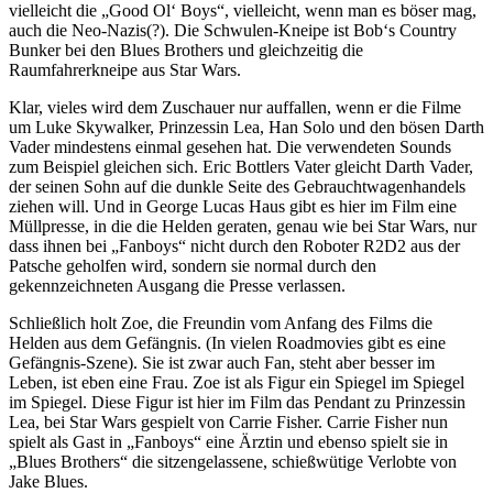
vielleicht die „Good Ol‘ Boys“, vielleicht, wenn man es böser mag,
auch die Neo-Nazis(?). Die Schwulen-Kneipe ist Bob‘s Country
Bunker bei den Blues Brothers und gleichzeitig die
Raumfahrerkneipe aus Star Wars.
Klar, vieles wird dem Zuschauer nur auffallen, wenn er die Filme
um Luke Skywalker, Prinzessin Lea, Han Solo und den bösen Darth
Vader mindestens einmal gesehen hat. Die verwendeten Sounds
zum Beispiel gleichen sich. Eric Bottlers Vater gleicht Darth Vader,
der seinen Sohn auf die dunkle Seite des Gebrauchtwagenhandels
ziehen will. Und in George Lucas Haus gibt es hier im Film eine
Müllpresse, in die die Helden geraten, genau wie bei Star Wars, nur
dass ihnen bei „Fanboys“ nicht durch den Roboter R2D2 aus der
Patsche geholfen wird, sondern sie normal durch den
gekennzeichneten Ausgang die Presse verlassen.
Schließlich holt Zoe, die Freundin vom Anfang des Films die
Helden aus dem Gefängnis. (In vielen Roadmovies gibt es eine
Gefängnis-Szene). Sie ist zwar auch Fan, steht aber besser im
Leben, ist eben eine Frau. Zoe ist als Figur ein Spiegel im Spiegel
im Spiegel. Diese Figur ist hier im Film das Pendant zu Prinzessin
Lea, bei Star Wars gespielt von Carrie Fisher. Carrie Fisher nun
spielt als Gast in „Fanboys“ eine Ärztin und ebenso spielt sie in
„Blues Brothers“ die sitzengelassene, schießwütige Verlobte von
Jake Blues.