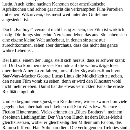
lustig. Auch keine nackten Kanonen oder amerikanische
Apfelkuchen und schon gar nicht die verkrampften Film-Parodien
mit einem Witzniveau, das meist weit unter der Gürtellinie
angesiedelt ist.
Doch „Fanboys“ versucht nicht lustig zu sein, der Film ist wirklich
lustig. Die Jungs sind echte Nerds und leben das aus. Sie haben sich
eine eigene kleine Welt aufgebaut, in denen sie ganz gut
zurechtkommen, sehen aber durchaus, dass das nicht das ganze
wahre Leben ist.
Bei Linus, einem der Jungs, stellt sich heraus, dass er schwer krank
ist. Und so kommen die vier Freunde auf die wahnwitzige Idee,
quer durch Amerika zu fahren, um auf der Skywalker-Ranch von
Star-Wars-Macher George Lucas Linus die Möglichkeit zu geben,
den neuen Film vorab zu sehen, denn er wird den Kinostart wohl
nicht mehr erleben. Damit hat die etwas verrückten Fans die ernste
Realität eingeholt.
Und so beginnt eine Quest, ein Roadmovie, wie es zwar schon viele
gegeben hat, aber halt noch keinen mit Star Wars bzw. Science
Fiction Hintergrund. Vieles erinnert an „Blues Brothers“, meinem
absoluten Lieblingsfilm: Der Van von Hutch ist dem Blues-Mobil
gleichzusetzen, wobei er gleichzeitig den Millennium Falcon, das
Raumschiff von Han Solo parodiert. Die verfolgenden Trekkies sind