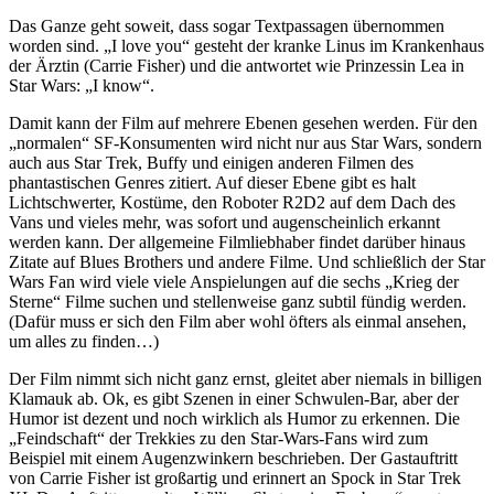
Das Ganze geht soweit, dass sogar Textpassagen übernommen
worden sind. „I love you“ gesteht der kranke Linus im Krankenhaus
der Ärztin (Carrie Fisher) und die antwortet wie Prinzessin Lea in
Star Wars: „I know“.
Damit kann der Film auf mehrere Ebenen gesehen werden. Für den
„normalen“ SF-Konsumenten wird nicht nur aus Star Wars, sondern
auch aus Star Trek, Buffy und einigen anderen Filmen des
phantastischen Genres zitiert. Auf dieser Ebene gibt es halt
Lichtschwerter, Kostüme, den Roboter R2D2 auf dem Dach des
Vans und vieles mehr, was sofort und augenscheinlich erkannt
werden kann. Der allgemeine Filmliebhaber findet darüber hinaus
Zitate auf Blues Brothers und andere Filme. Und schließlich der Star
Wars Fan wird viele viele Anspielungen auf die sechs „Krieg der
Sterne“ Filme suchen und stellenweise ganz subtil fündig werden.
(Dafür muss er sich den Film aber wohl öfters als einmal ansehen,
um alles zu finden…)
Der Film nimmt sich nicht ganz ernst, gleitet aber niemals in billigen
Klamauk ab. Ok, es gibt Szenen in einer Schwulen-Bar, aber der
Humor ist dezent und noch wirklich als Humor zu erkennen. Die
„Feindschaft“ der Trekkies zu den Star-Wars-Fans wird zum
Beispiel mit einem Augenzwinkern beschrieben. Der Gastauftritt
von Carrie Fisher ist großartig und erinnert an Spock in Star Trek