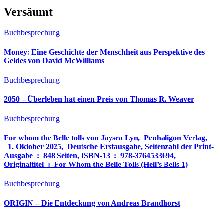
Versäumt
Buchbesprechung
Money: Eine Geschichte der Menschheit aus Perspektive des
Geldes von David McWilliams
Buchbesprechung
2050 – Überleben hat einen Preis von Thomas R. Weaver
Buchbesprechung
For whom the Belle tolls von Jaysea Lyn, ‎ Penhaligon Verlag,
‎ 1. Oktober 2025, ‎ Deutsche Erstausgabe, Seitenzahl der Print-
Ausgabe ‏ : ‎ 848 Seiten, ISBN-13 ‏ : ‎ 978-3764533694,
Originaltitel ‏ : ‎ For Whom the Belle Tolls (Hell’s Bells 1)
Buchbesprechung
ORIGIN – Die Entdeckung von Andreas Brandhorst