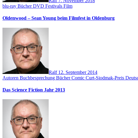
Ralf
7. November 2018
blu-ray
Bücher
DVD
Festivals
Film
Oldenwood – Sean Young beim Filmfest in Oldenburg
Ralf
12. September 2014
Autoren
Buchbesprechung
Bücher
Comic
Curt-Siodmak-Preis
Deutsc
Das Science Fiction Jahr 2013