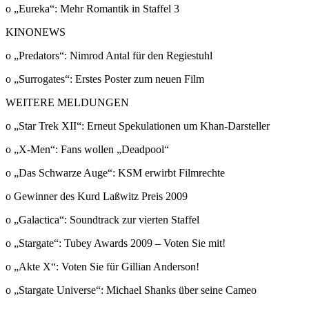
o „Eureka“: Mehr Romantik in Staffel 3
KINONEWS
o „Predators“: Nimrod Antal für den Regiestuhl
o „Surrogates“: Erstes Poster zum neuen Film
WEITERE MELDUNGEN
o „Star Trek XII“: Erneut Spekulationen um Khan-Darsteller
o „X-Men“: Fans wollen „Deadpool“
o „Das Schwarze Auge“: KSM erwirbt Filmrechte
o Gewinner des Kurd Laßwitz Preis 2009
o „Galactica“: Soundtrack zur vierten Staffel
o „Stargate“: Tubey Awards 2009 – Voten Sie mit!
o „Akte X“: Voten Sie für Gillian Anderson!
o „Stargate Universe“: Michael Shanks über seine Cameo