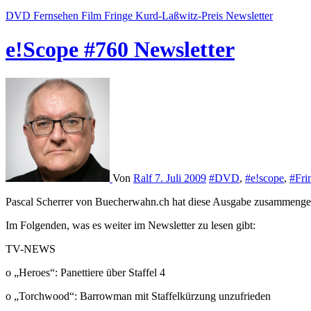
DVD
Fernsehen
Film
Fringe
Kurd-Laßwitz-Preis
Newsletter
e!Scope #760 Newsletter
Von
Ralf
7. Juli 2009
#DVD
,
#e!scope
,
#Fri
Pascal Scherrer von Buecherwahn.ch hat diese Ausgabe zusammengest
Im Folgenden, was es weiter im Newsletter zu lesen gibt:
TV-NEWS
o „Heroes“: Panettiere über Staffel 4
o „Torchwood“: Barrowman mit Staffelkürzung unzufrieden