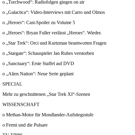
o „Torchwood“: Radiofolgen gingen on air
o „Galactica“: Video-Interviews mit Carro und Olmos
o „Heroes“: Cast-Spoiler zu Volume 5
o „Heroes“: Bryan Fuller verlässt „Heroes“. Wieder.
o „Star Trek“: Orci und Kurtzman beantworten Fragen
o „Stargate“: Schauspieler Jan Rubes verstorben
o „Sanctuary“: Erste Staffel auf DVD
o „Alien Nation“: Neue Serie geplant
SPECIAL
Mehr zu geschnittenen „Star Trek XI“-Szenen
WISSENSCHAFT
o Methan-Motor für Mondlander-Aufstiegsstufe
o Fermi und die Pulsare