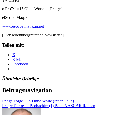
TV-TIPPS
o Pro7: 1×15 Ohne Worte – „Fringe“
e!Scope-Magazin
www.escope-magazin.net
[ Der serienübergreifende Newsletter ]
Teilen mit:
X
E-Mail
Facebook
Ähnliche Beiträge
Beitragsnavigation
Fringe Folge 1.15 Ohne Worte (Inner Child)
Fringe Der reale Beobachter (1) Beim NASCAR Rennen