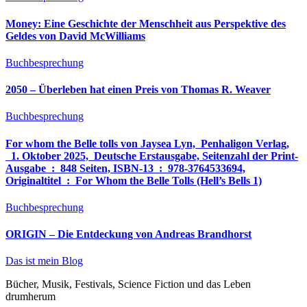
Money: Eine Geschichte der Menschheit aus Perspektive des
Geldes von David McWilliams
Buchbesprechung
2050 – Überleben hat einen Preis von Thomas R. Weaver
Buchbesprechung
For whom the Belle tolls von Jaysea Lyn, ‎ Penhaligon Verlag,
‎ 1. Oktober 2025, ‎ Deutsche Erstausgabe, Seitenzahl der Print-
Ausgabe ‏ : ‎ 848 Seiten, ISBN-13 ‏ : ‎ 978-3764533694,
Originaltitel ‏ : ‎ For Whom the Belle Tolls (Hell’s Bells 1)
Buchbesprechung
ORIGIN – Die Entdeckung von Andreas Brandhorst
Das ist mein Blog
Bücher, Musik, Festivals, Science Fiction und das Leben
drumherum