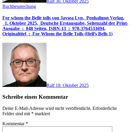
Ralf
30. Oktober 2025
Buchbesprechung
For whom the Belle tolls von Jaysea Lyn, ‎ Penhaligon Verlag,
‎ 1. Oktober 2025, ‎ Deutsche Erstausgabe, Seitenzahl der Print-
Ausgabe ‏ : ‎ 848 Seiten, ISBN-13 ‏ : ‎ 978-3764533694,
Originaltitel ‏ : ‎ For Whom the Belle Tolls (Hell’s Bells 1)
Ralf
18. Oktober 2025
Schreibe einen Kommentar
Deine E-Mail-Adresse wird nicht veröffentlicht.
Erforderliche
Felder sind mit
*
markiert
Kommentar
*