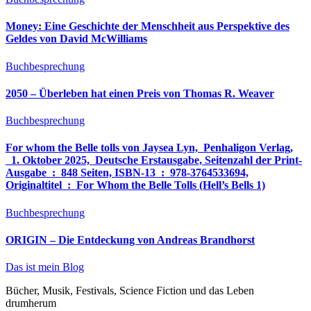
Money: Eine Geschichte der Menschheit aus Perspektive des
Geldes von David McWilliams
Buchbesprechung
2050 – Überleben hat einen Preis von Thomas R. Weaver
Buchbesprechung
For whom the Belle tolls von Jaysea Lyn, ‎ Penhaligon Verlag,
‎ 1. Oktober 2025, ‎ Deutsche Erstausgabe, Seitenzahl der Print-
Ausgabe ‏ : ‎ 848 Seiten, ISBN-13 ‏ : ‎ 978-3764533694,
Originaltitel ‏ : ‎ For Whom the Belle Tolls (Hell’s Bells 1)
Buchbesprechung
ORIGIN – Die Entdeckung von Andreas Brandhorst
Das ist mein Blog
Bücher, Musik, Festivals, Science Fiction und das Leben
drumherum