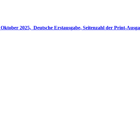
gabe, Seitenzahl der Print-Ausgabe ‏ : ‎ 848 Seiten, ISBN-13 ‏ : ‎ 978-3764533694, Originaltitel ‏ : 