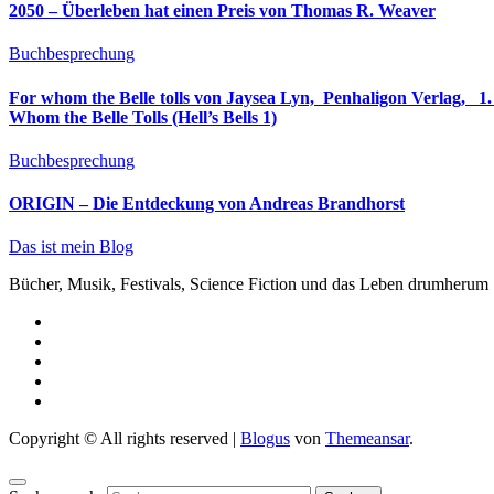
2050 – Überleben hat einen Preis von Thomas R. Weaver
Buchbesprechung
For whom the Belle tolls von Jaysea Lyn, ‎ Penhaligon Verlag, ‎ 1. Oktober 2025, ‎ Deutsche Erstaus
Whom the Belle Tolls (Hell’s Bells 1)
Buchbesprechung
ORIGIN – Die Entdeckung von Andreas Brandhorst
Das ist mein Blog
Bücher, Musik, Festivals, Science Fiction und das Leben drumherum
Copyright © All rights reserved
|
Blogus
von
Themeansar
.