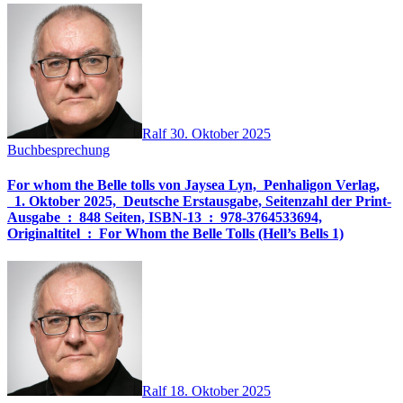
Ralf
30. Oktober 2025
Buchbesprechung
For whom the Belle tolls von Jaysea Lyn, ‎ Penhaligon Verlag,
‎ 1. Oktober 2025, ‎ Deutsche Erstausgabe, Seitenzahl der Print-
Ausgabe ‏ : ‎ 848 Seiten, ISBN-13 ‏ : ‎ 978-3764533694,
Originaltitel ‏ : ‎ For Whom the Belle Tolls (Hell’s Bells 1)
Ralf
18. Oktober 2025