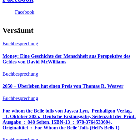
Facebook
Versäumt
Buchbesprechung
Money: Eine Geschichte der Menschheit aus Perspektive des
Geldes von David McWilliams
Buchbesprechung
2050 – Überleben hat einen Preis von Thomas R. Weaver
Buchbesprechung
For whom the Belle tolls von Jaysea Lyn, ‎ Penhaligon Verlag,
‎ 1. Oktober 2025, ‎ Deutsche Erstausgabe, Seitenzahl der Print-
Ausgabe ‏ : ‎ 848 Seiten, ISBN-13 ‏ : ‎ 978-3764533694,
Originaltitel ‏ : ‎ For Whom the Belle Tolls (Hell’s Bells 1)
Buchbesprechung