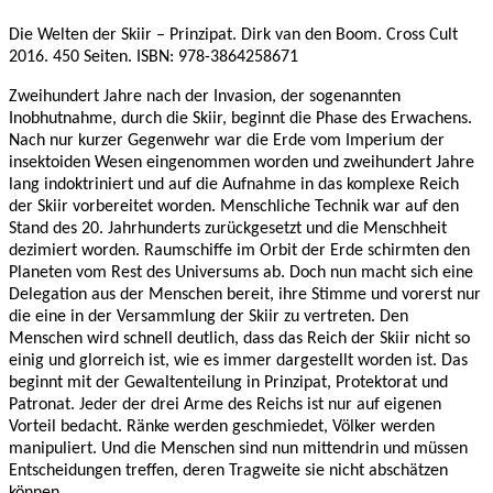
Die Welten der Skiir – Prinzipat. Dirk van den Boom. Cross Cult
2016. 450 Seiten. ISBN: 978-3864258671
Zweihundert Jahre nach der Invasion, der sogenannten
Inobhutnahme, durch die Skiir, beginnt die Phase des Erwachens.
Nach nur kurzer Gegenwehr war die Erde vom Imperium der
insektoiden Wesen eingenommen worden und zweihundert Jahre
lang indoktriniert und auf die Aufnahme in das komplexe Reich
der Skiir vorbereitet worden. Menschliche Technik war auf den
Stand des 20. Jahrhunderts zurückgesetzt und die Menschheit
dezimiert worden. Raumschiffe im Orbit der Erde schirmten den
Planeten vom Rest des Universums ab. Doch nun macht sich eine
Delegation aus der Menschen bereit, ihre Stimme und vorerst nur
die eine in der Versammlung der Skiir zu vertreten. Den
Menschen wird schnell deutlich, dass das Reich der Skiir nicht so
einig und glorreich ist, wie es immer dargestellt worden ist. Das
beginnt mit der Gewaltenteilung in Prinzipat, Protektorat und
Patronat. Jeder der drei Arme des Reichs ist nur auf eigenen
Vorteil bedacht. Ränke werden geschmiedet, Völker werden
manipuliert. Und die Menschen sind nun mittendrin und müssen
Entscheidungen treffen, deren Tragweite sie nicht abschätzen
können.