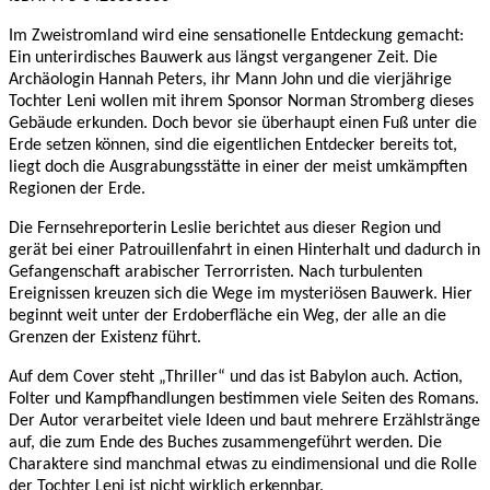
Im Zweistromland wird eine sensationelle Entdeckung gemacht:
Ein unterirdisches Bauwerk aus längst vergangener Zeit. Die
Archäologin Hannah Peters, ihr Mann John und die vierjährige
Tochter Leni wollen mit ihrem Sponsor Norman Stromberg dieses
Gebäude erkunden. Doch bevor sie überhaupt einen Fuß unter die
Erde setzen können, sind die eigentlichen Entdecker bereits tot,
liegt doch die Ausgrabungsstätte in einer der meist umkämpften
Regionen der Erde.
Die Fernsehreporterin Leslie berichtet aus dieser Region und
gerät bei einer Patrouillenfahrt in einen Hinterhalt und dadurch in
Gefangenschaft arabischer Terrorristen. Nach turbulenten
Ereignissen kreuzen sich die Wege im mysteriösen Bauwerk. Hier
beginnt weit unter der Erdoberfläche ein Weg, der alle an die
Grenzen der Existenz führt.
Auf dem Cover steht „Thriller“ und das ist Babylon auch. Action,
Folter und Kampfhandlungen bestimmen viele Seiten des Romans.
Der Autor verarbeitet viele Ideen und baut mehrere Erzählstränge
auf, die zum Ende des Buches zusammengeführt werden. Die
Charaktere sind manchmal etwas zu eindimensional und die Rolle
der Tochter Leni ist nicht wirklich erkennbar.