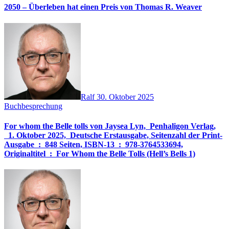
2050 – Überleben hat einen Preis von Thomas R. Weaver
Ralf
30. Oktober 2025
Buchbesprechung
For whom the Belle tolls von Jaysea Lyn, ‎ Penhaligon Verlag,
‎ 1. Oktober 2025, ‎ Deutsche Erstausgabe, Seitenzahl der Print-
Ausgabe ‏ : ‎ 848 Seiten, ISBN-13 ‏ : ‎ 978-3764533694,
Originaltitel ‏ : ‎ For Whom the Belle Tolls (Hell’s Bells 1)