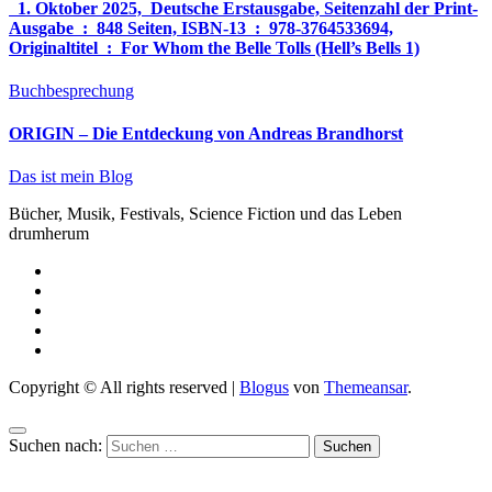
‎ 1. Oktober 2025, ‎ Deutsche Erstausgabe, Seitenzahl der Print-
Ausgabe ‏ : ‎ 848 Seiten, ISBN-13 ‏ : ‎ 978-3764533694,
Originaltitel ‏ : ‎ For Whom the Belle Tolls (Hell’s Bells 1)
Buchbesprechung
ORIGIN – Die Entdeckung von Andreas Brandhorst
Das ist mein Blog
Bücher, Musik, Festivals, Science Fiction und das Leben
drumherum
Copyright © All rights reserved
|
Blogus
von
Themeansar
.
Suchen nach: