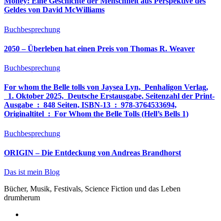
Money: Eine Geschichte der Menschheit aus Perspektive des
Geldes von David McWilliams
Buchbesprechung
2050 – Überleben hat einen Preis von Thomas R. Weaver
Buchbesprechung
For whom the Belle tolls von Jaysea Lyn, ‎ Penhaligon Verlag,
‎ 1. Oktober 2025, ‎ Deutsche Erstausgabe, Seitenzahl der Print-
Ausgabe ‏ : ‎ 848 Seiten, ISBN-13 ‏ : ‎ 978-3764533694,
Originaltitel ‏ : ‎ For Whom the Belle Tolls (Hell’s Bells 1)
Buchbesprechung
ORIGIN – Die Entdeckung von Andreas Brandhorst
Das ist mein Blog
Bücher, Musik, Festivals, Science Fiction und das Leben
drumherum