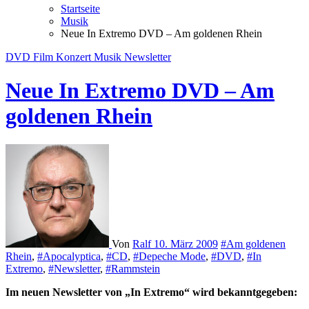
Startseite
Musik
Neue In Extremo DVD – Am goldenen Rhein
DVD
Film
Konzert
Musik
Newsletter
Neue In Extremo DVD – Am
goldenen Rhein
Von
Ralf
10. März 2009
#Am goldenen
Rhein
,
#Apocalyptica
,
#CD
,
#Depeche Mode
,
#DVD
,
#In
Extremo
,
#Newsletter
,
#Rammstein
Im neuen Newsletter von „In Extremo“ wird bekanntgegeben: