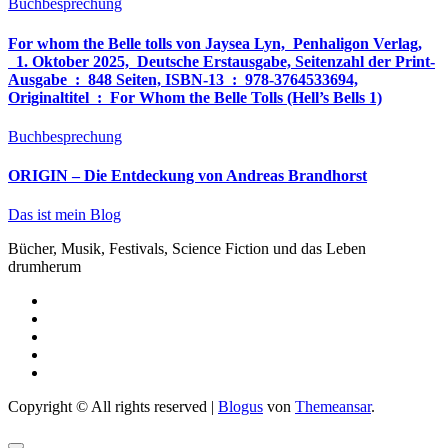
Buchbesprechung
For whom the Belle tolls von Jaysea Lyn, ‎ Penhaligon Verlag,
‎ 1. Oktober 2025, ‎ Deutsche Erstausgabe, Seitenzahl der Print-
Ausgabe ‏ : ‎ 848 Seiten, ISBN-13 ‏ : ‎ 978-3764533694,
Originaltitel ‏ : ‎ For Whom the Belle Tolls (Hell’s Bells 1)
Buchbesprechung
ORIGIN – Die Entdeckung von Andreas Brandhorst
Das ist mein Blog
Bücher, Musik, Festivals, Science Fiction und das Leben
drumherum
Copyright © All rights reserved
|
Blogus
von
Themeansar
.