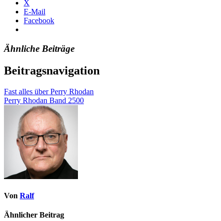
X
E-Mail
Facebook
Ähnliche Beiträge
Beitragsnavigation
Fast alles über Perry Rhodan
Perry Rhodan Band 2500
Von
Ralf
Ähnlicher Beitrag