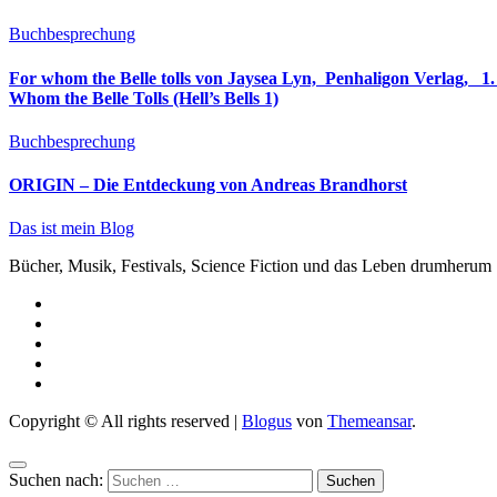
Buchbesprechung
For whom the Belle tolls von Jaysea Lyn, ‎ Penhaligon Verlag, ‎ 1. Oktober 2025, ‎ Deutsche Erstaus
Whom the Belle Tolls (Hell’s Bells 1)
Buchbesprechung
ORIGIN – Die Entdeckung von Andreas Brandhorst
Das ist mein Blog
Bücher, Musik, Festivals, Science Fiction und das Leben drumherum
Copyright © All rights reserved
|
Blogus
von
Themeansar
.
Suchen nach: