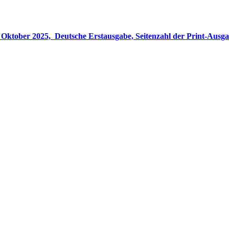
gabe, Seitenzahl der Print-Ausgabe ‏ : ‎ 848 Seiten, ISBN-13 ‏ : ‎ 978-3764533694, Originaltitel ‏ : 