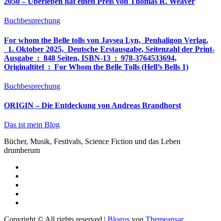
2050 – Überleben hat einen Preis von Thomas R. Weaver
Buchbesprechung
For whom the Belle tolls von Jaysea Lyn, ‎ Penhaligon Verlag,
‎ 1. Oktober 2025, ‎ Deutsche Erstausgabe, Seitenzahl der Print-
Ausgabe ‏ : ‎ 848 Seiten, ISBN-13 ‏ : ‎ 978-3764533694,
Originaltitel ‏ : ‎ For Whom the Belle Tolls (Hell’s Bells 1)
Buchbesprechung
ORIGIN – Die Entdeckung von Andreas Brandhorst
Das ist mein Blog
Bücher, Musik, Festivals, Science Fiction und das Leben
drumherum
Copyright © All rights reserved
|
Blogus
von
Themeansar
.