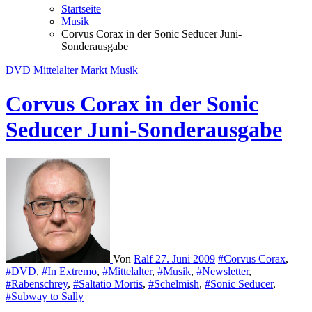
Startseite
Musik
Corvus Corax in der Sonic Seducer Juni-
Sonderausgabe
DVD
Mittelalter Markt
Musik
Corvus Corax in der Sonic
Seducer Juni-Sonderausgabe
Von
Ralf
27. Juni 2009
#Corvus Corax
,
#DVD
,
#In Extremo
,
#Mittelalter
,
#Musik
,
#Newsletter
,
#Rabenschrey
,
#Saltatio Mortis
,
#Schelmish
,
#Sonic Seducer
,
#Subway to Sally