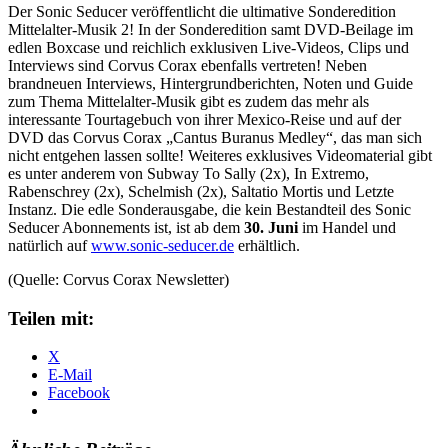
Der Sonic Seducer veröffentlicht die ultimative Sonderedition
Mittelalter-Musik 2! In der Sonderedition samt DVD-Beilage im
edlen Boxcase und reichlich exklusiven Live-Videos, Clips und
Interviews sind Corvus Corax ebenfalls vertreten! Neben
brandneuen Interviews, Hintergrundberichten, Noten und Guide
zum Thema Mittelalter-Musik gibt es zudem das mehr als
interessante Tourtagebuch von ihrer Mexico-Reise und auf der
DVD das Corvus Corax „Cantus Buranus Medley“, das man sich
nicht entgehen lassen sollte! Weiteres exklusives Videomaterial gibt
es unter anderem von Subway To Sally (2x), In Extremo,
Rabenschrey (2x), Schelmish (2x), Saltatio Mortis und Letzte
Instanz. Die edle Sonderausgabe, die kein Bestandteil des Sonic
Seducer Abonnements ist, ist ab dem
30. Juni
im Handel und
natürlich auf
www.sonic-seducer.de
erhältlich.
(Quelle: Corvus Corax Newsletter)
Teilen mit:
X
E-Mail
Facebook