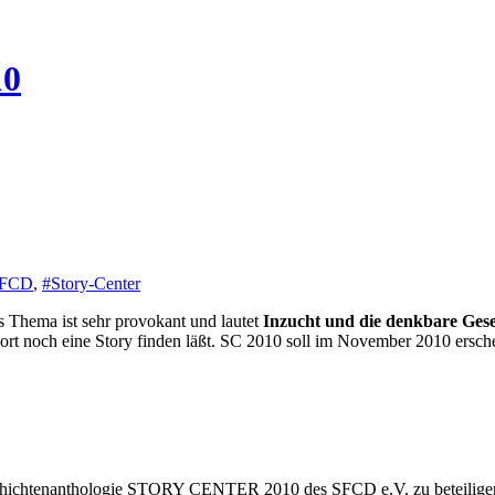
10
SFCD
,
#Story-Center
s Thema ist sehr provokant und lautet
Inzucht und die denkbare Gese
rt noch eine Story finden läßt. SC 2010 soll im November 2010 ersch
zgeschichtenanthologie STORY CENTER 2010 des SFCD e.V. zu beteilige