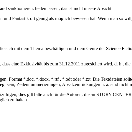
tand sanktionieren, heilen lassen; das ist nicht unsere Absicht.
ion und Fantastik oft genug als möglich bewiesen hat. Wenn man so will
e sich mit dem Thema beschäftigen und dem Genre der Science Fiction
n, dass eine Exklusivität bis zum 31.12.2011 zugesichert wird, d. h., 
n, Format *.doc, *.docx, *.rtf , *.odt oder *.txt. Die Textdateien sollt
legt sein; Zeilennummerierungen, Absatzeinrückungen u. ä. sind nicht 
izufügen; dies gilt bitte auch für die Autoren, die an STORY CENTER 2
glich zu halten.