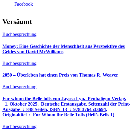
Facebook
Versäumt
Buchbesprechung
Money: Eine Geschichte der Menschheit aus Perspektive des
Geldes von David McWilliams
Buchbesprechung
2050 – Überleben hat einen Preis von Thomas R. Weaver
Buchbesprechung
For whom the Belle tolls von Jaysea Lyn, ‎ Penhaligon Verlag,
‎ 1. Oktober 2025, ‎ Deutsche Erstausgabe, Seitenzahl der Print-
Ausgabe ‏ : ‎ 848 Seiten, ISBN-13 ‏ : ‎ 978-3764533694,
Originaltitel ‏ : ‎ For Whom the Belle Tolls (Hell’s Bells 1)
Buchbesprechung