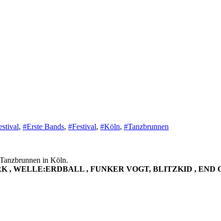
stival
,
#Erste Bands
,
#Festival
,
#Köln
,
#Tanzbrunnen
r Tanzbrunnen in Köln.
K , WELLE:ERDBALL , FUNKER VOGT, BLITZKID , END 