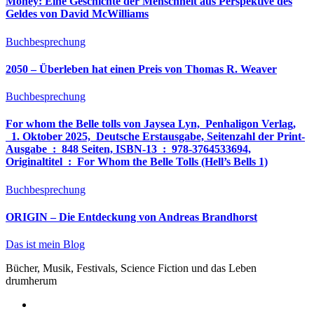
Money: Eine Geschichte der Menschheit aus Perspektive des
Geldes von David McWilliams
Buchbesprechung
2050 – Überleben hat einen Preis von Thomas R. Weaver
Buchbesprechung
For whom the Belle tolls von Jaysea Lyn, ‎ Penhaligon Verlag,
‎ 1. Oktober 2025, ‎ Deutsche Erstausgabe, Seitenzahl der Print-
Ausgabe ‏ : ‎ 848 Seiten, ISBN-13 ‏ : ‎ 978-3764533694,
Originaltitel ‏ : ‎ For Whom the Belle Tolls (Hell’s Bells 1)
Buchbesprechung
ORIGIN – Die Entdeckung von Andreas Brandhorst
Das ist mein Blog
Bücher, Musik, Festivals, Science Fiction und das Leben
drumherum