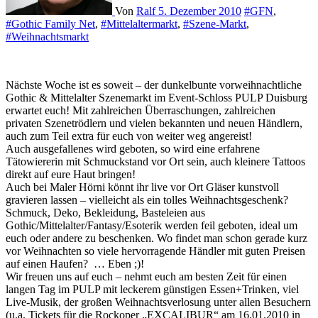
Von
Ralf
5. Dezember 2010
#GFN
,
#Gothic Family Net
,
#Mittelaltermarkt
,
#Szene-Markt
,
#Weihnachtsmarkt
Nächste Woche ist es soweit – der dunkelbunte vorweihnachtliche
Gothic & Mittelalter Szenemarkt im Event-Schloss PULP Duisburg
erwartet euch! Mit zahlreichen Überraschungen, zahlreichen
privaten Szenetrödlern und vielen bekannten und neuen Händlern,
auch zum Teil extra für euch von weiter weg angereist!
Auch ausgefallenes wird geboten, so wird eine erfahrene
Tätowiererin mit Schmuckstand vor Ort sein, auch kleinere Tattoos
direkt auf eure Haut bringen!
Auch bei Maler Hörni könnt ihr live vor Ort Gläser kunstvoll
gravieren lassen – vielleicht als ein tolles Weihnachtsgeschenk?
Schmuck, Deko, Bekleidung, Basteleien aus
Gothic/Mittelalter/Fantasy/Esoterik werden feil geboten, ideal um
euch oder andere zu beschenken. Wo findet man schon gerade kurz
vor Weihnachten so viele hervorragende Händler mit guten Preisen
auf einen Haufen? … Eben ;)!
Wir freuen uns auf euch – nehmt euch am besten Zeit für einen
langen Tag im PULP mit leckerem günstigen Essen+Trinken, viel
Live-Musik, der großen Weihnachtsverlosung unter allen Besuchern
(u.a. Tickets für die Rockoper „EXCALIBUR“ am 16.01.2010 in