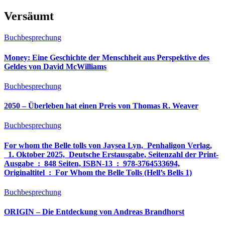
Versäumt
Buchbesprechung
Money: Eine Geschichte der Menschheit aus Perspektive des
Geldes von David McWilliams
Buchbesprechung
2050 – Überleben hat einen Preis von Thomas R. Weaver
Buchbesprechung
For whom the Belle tolls von Jaysea Lyn, ‎ Penhaligon Verlag,
‎ 1. Oktober 2025, ‎ Deutsche Erstausgabe, Seitenzahl der Print-
Ausgabe ‏ : ‎ 848 Seiten, ISBN-13 ‏ : ‎ 978-3764533694,
Originaltitel ‏ : ‎ For Whom the Belle Tolls (Hell’s Bells 1)
Buchbesprechung
ORIGIN – Die Entdeckung von Andreas Brandhorst