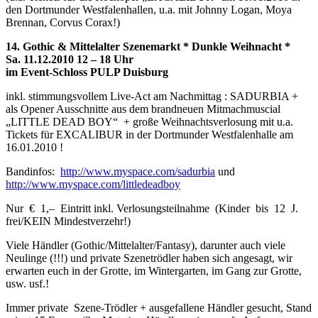
den Dortmunder Westfalenhallen, u.a. mit Johnny Logan, Moya
Brennan, Corvus Corax!)
14. Gothic & Mittelalter Szenemarkt * Dunkle Weihnacht *
Sa. 11.12.2010 12 – 18 Uhr
im Event-Schloss PULP Duisburg
inkl. stimmungsvollem Live-Act am Nachmittag : SADURBIA +
als Opener Ausschnitte aus dem brandneuen Mitmachmuscial
„LITTLE DEAD BOY“ + große Weihnachtsverlosung mit u.a.
Tickets für EXCALIBUR in der Dortmunder Westfalenhalle am
16.01.2010 !
Bandinfos:
http://www.myspace.com/sadurbia
und
http://www.myspace.com/littledeadboy
Nur € 1,– Eintritt inkl. Verlosungsteilnahme (Kinder bis 12 J.
frei/KEIN Mindestverzehr!)
Viele Händler (Gothic/Mittelalter/Fantasy), darunter auch viele
Neulinge (!!!) und private Szenetrödler haben sich angesagt, wir
erwarten euch in der Grotte, im Wintergarten, im Gang zur Grotte,
usw. usf.!
Immer private Szene-Trödler + ausgefallene Händler gesucht, Stand