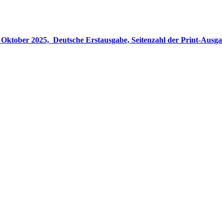
gabe, Seitenzahl der Print-Ausgabe ‏ : ‎ 848 Seiten, ISBN-13 ‏ : ‎ 978-3764533694, Originaltitel ‏ : 