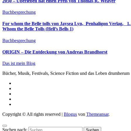
2050 – Überleben hat einen Preis von Thomas R. Weaver
Buchbesprechung
For whom the Belle tolls von Jaysea Lyn, ‎ Penhaligon Verlag, ‎ 1. Oktober 2025, ‎ Deutsche Erstaus
Whom the Belle Tolls (Hell’s Bells 1)
Buchbesprechung
ORIGIN – Die Entdeckung von Andreas Brandhorst
Das ist mein Blog
Bücher, Musik, Festivals, Science Fiction und das Leben drumherum
Copyright © All rights reserved
|
Blogus
von
Themeansar
.
Suchen nach: