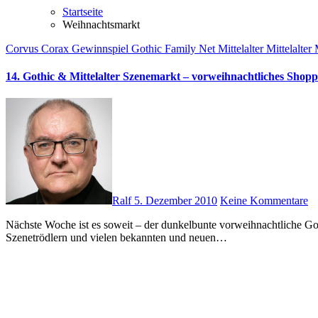
Startseite
Weihnachtsmarkt
Corvus Corax
Gewinnspiel
Gothic Family Net
Mittelalter
Mittelalter
14. Gothic & Mittelalter Szenemarkt – vorweihnachtliches Shopp
Ralf
5. Dezember 2010
Keine Kommentare
Nächste Woche ist es soweit – der dunkelbunte vorweihnachtliche Gothic & Mittelalter Szenemarkt im Event-Schloss PULP Duisburg erwartet euch! Mit zahlreichen Überraschungen, zahlreichen privaten
Szenetrödlern und vielen bekannten und neuen…