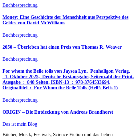
Buchbesprechung
Money: Eine Geschichte der Menschheit aus Perspektive des
Geldes von David McWilliams
Buchbesprechung
2050 – Überleben hat einen Preis von Thomas R. Weaver
Buchbesprechung
For whom the Belle tolls von Jaysea Lyn, ‎ Penhaligon Verlag,
‎ 1. Oktober 2025, ‎ Deutsche Erstausgabe, Seitenzahl der Print-
Ausgabe ‏ : ‎ 848 Seiten, ISBN-13 ‏ : ‎ 978-3764533694,
Originaltitel ‏ : ‎ For Whom the Belle Tolls (Hell’s Bells 1)
Buchbesprechung
ORIGIN – Die Entdeckung von Andreas Brandhorst
Das ist mein Blog
Bücher, Musik, Festivals, Science Fiction und das Leben