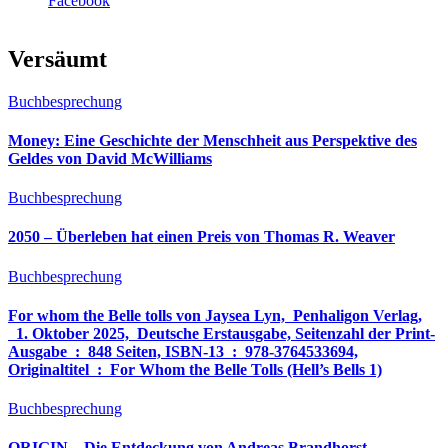
Facebook
Versäumt
Buchbesprechung
Money: Eine Geschichte der Menschheit aus Perspektive des
Geldes von David McWilliams
Buchbesprechung
2050 – Überleben hat einen Preis von Thomas R. Weaver
Buchbesprechung
For whom the Belle tolls von Jaysea Lyn, ‎ Penhaligon Verlag,
‎ 1. Oktober 2025, ‎ Deutsche Erstausgabe, Seitenzahl der Print-
Ausgabe ‏ : ‎ 848 Seiten, ISBN-13 ‏ : ‎ 978-3764533694,
Originaltitel ‏ : ‎ For Whom the Belle Tolls (Hell’s Bells 1)
Buchbesprechung
ORIGIN – Die Entdeckung von Andreas Brandhorst