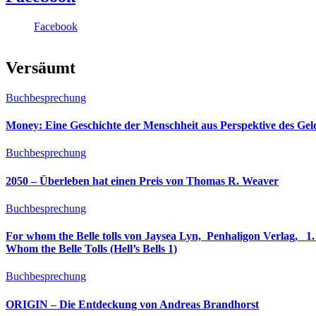
Facebook
Versäumt
Buchbesprechung
Money: Eine Geschichte der Menschheit aus Perspektive des Ge
Buchbesprechung
2050 – Überleben hat einen Preis von Thomas R. Weaver
Buchbesprechung
For whom the Belle tolls von Jaysea Lyn, ‎ Penhaligon Verlag, ‎ 1. Oktober 2025, ‎ Deutsche Erstaus
Whom the Belle Tolls (Hell’s Bells 1)
Buchbesprechung
ORIGIN – Die Entdeckung von Andreas Brandhorst