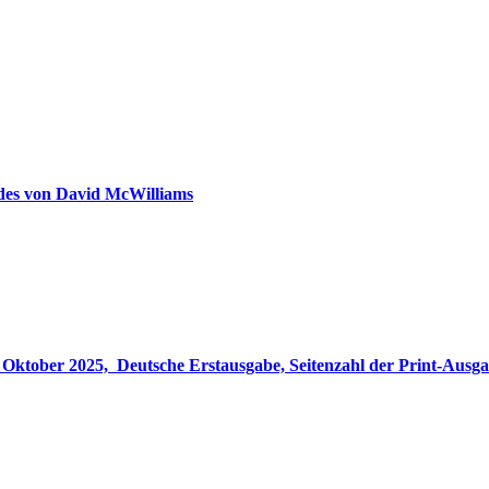
ldes von David McWilliams
gabe, Seitenzahl der Print-Ausgabe ‏ : ‎ 848 Seiten, ISBN-13 ‏ : ‎ 978-3764533694, Originaltitel ‏ : 