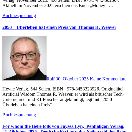
Verlag. November 2025. 400 Seiten. ISBN 978-3-442-30230-7
Aktuell im November 2025 erschien das Buch „Money –…
Buchbesprechung
2050 – Überleben hat einen Preis von Thomas R. Weaver
Ralf
30. Oktober 2025
Keine Kommentare
Heyne Verlag. 544 Seiten. ISBN: ‎ 978-3453323926. Originaltitel: ‎
Artificial Wisdom Thomas R. Weaver, er wird als britischer Tech-
Unternehmer und KI-Forscher angekündigt, legt mit „2050 –
Überleben hat einen Preis“…
Buchbesprechung
For whom the Belle tolls von Jaysea Lyn, ‎ Penhaligon Verlag,
‎ 1. Oktober 2025, ‎ Deutsche Erstausgabe, Seitenzahl der Print-