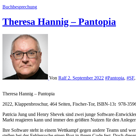
Buchbesprechung
Theresa Hannig – Pantopia
Von
Ralf
2. September 2022
#Pantopia
,
#SF
Theresa Hannig – Pantopia
2022, Klappenbroschur, 464 Seiten, Fischer-Tor, ISBN-13
: ‎
978-359
Patricia Jung und Henry Shevek sind zwei junge Software-Entwickler,
Markt reagieren kann und immer den größten Nutzen für den Anleger erz
Ihre Software steht in einem Wettkampf gegen andere Teams und wer 
stellen bei der Fehlersuche einen Bug in ihrem Code fest. Doch dieser