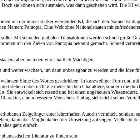
n? Doch sie können sich ausmalen, was dann geschehen wird. Die KI wü
men mit der immer stärker werdenden KI, die sich den Namen Einbug g
e einen Namen: Pantopia. Eine Welt ohne Nationalstaaten mit zufrieden
n sollte. Mit schnellen globalen Transaktionen werden schnell große 
men mit den Zielen von Pantopia bekannt gemacht. Schnell verbreitet
taaten, aber auch den wirtschaftlich Mächtigen.
n und weiter wachsen, um dann unbesiegbar zu werden und die Idee für
m wahrsten Sinne des Wortes geschrieben. In kurzweiliger Form und mit
nkt stehen dabei nicht die menschlichen Charaktere, sondern die durc
. Sie entwickelt sich rasend und hat einen ungeheuren Wissensdurst.
Charakter, einem besseren Menschen. Einbug sieht nicht seinen Vorteil
obenen Zeigefinger einer lehrerhaften Autorin vermittelt, sondern su
ehen, dann aber Möglichkeiten der Umsetzung aufzeigen. Vielleicht de
t alles ganz einfach.
 phantastischen Literatur zu finden sein.