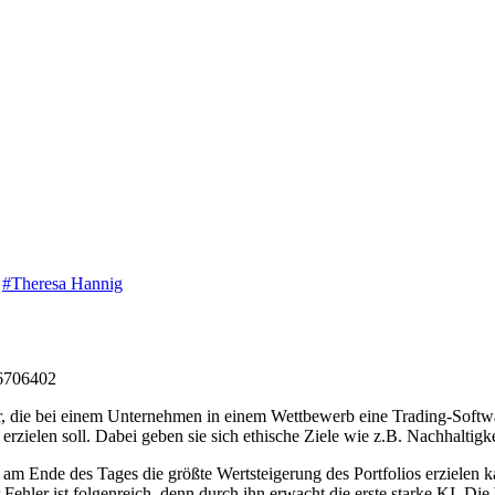
,
#Theresa Hannig
6706402
 die bei einem Unternehmen in einem Wettbewerb eine Trading-Software 
ielen soll. Dabei geben sie sich ethische Ziele wie z.B. Nachhaltigkei
am Ende des Tages die größte Wertsteigerung des Portfolios erzielen k
 Fehler ist folgenreich, denn durch ihn erwacht die erste starke KI. Die