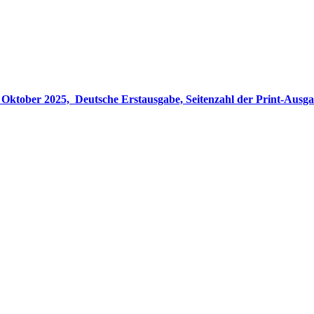
gabe, Seitenzahl der Print-Ausgabe ‏ : ‎ 848 Seiten, ISBN-13 ‏ : ‎ 978-3764533694, Originaltitel ‏ : 