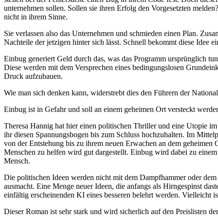
unternehmen sollen. Sollen sie ihren Erfolg den Vorgesetzten melde
nicht in ihrem Sinne.
Sie verlassen also das Unternehmen und schmieden einen Plan. Zusam
Nachteile der jetzigen hinter sich lässt. Schnell bekommt diese Ide
Einbug generiert Geld durch das, was das Programm ursprünglich tu
Diese werden mit dem Versprechen eines bedingungslosen Grundeinkom
Druck aufzubauen.
Wie man sich denken kann, widerstrebt dies den Führern der Nationals
Einbug ist in Gefahr und soll an einem geheimen Ort versteckt werde
Theresa Hannig hat hier einen politischen Thriller und eine Utopie i
ihr diesen Spannungsbogen bis zum Schluss hochzuhalten. Im Mittelpu
von der Entstehung bis zu ihrem neuen Erwachen an dem geheimen Ort
Menschen zu helfen wird gut dargestellt. Einbug wird dabei zu einem 
Mensch.
Die politischen Ideen werden nicht mit dem Dampfhammer oder dem erh
ausmacht. Eine Menge neuer Ideen, die anfangs als Hirngespinst dast
einfältig erscheinenden KI eines besseren belehrt werden. Vielleicht is
Dieser Roman ist sehr stark und wird sicherlich auf den Preislisten der