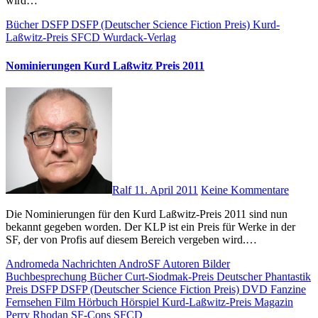
wird…
Bücher
DSFP
DSFP (Deutscher Science Fiction Preis)
Kurd-
Laßwitz-Preis
SFCD
Wurdack-Verlag
Nominierungen Kurd Laßwitz Preis 2011
Ralf
11. April 2011
Keine Kommentare
Die Nominierungen für den Kurd Laßwitz-Preis 2011 sind nun
bekannt gegeben worden. Der KLP ist ein Preis für Werke in der
SF, der von Profis auf diesem Bereich vergeben wird.…
Andromeda Nachrichten
AndroSF
Autoren
Bilder
Buchbesprechung
Bücher
Curt-Siodmak-Preis
Deutscher Phantastik
Preis
DSFP
DSFP (Deutscher Science Fiction Preis)
DVD
Fanzine
Fernsehen
Film
Hörbuch
Hörspiel
Kurd-Laßwitz-Preis
Magazin
Perry Rhodan
SF-Cons
SFCD