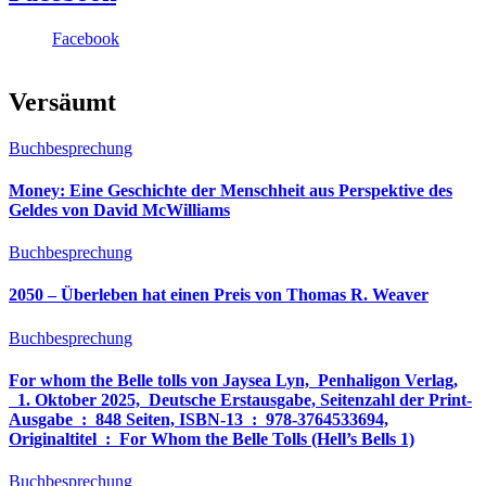
Facebook
Versäumt
Buchbesprechung
Money: Eine Geschichte der Menschheit aus Perspektive des
Geldes von David McWilliams
Buchbesprechung
2050 – Überleben hat einen Preis von Thomas R. Weaver
Buchbesprechung
For whom the Belle tolls von Jaysea Lyn, ‎ Penhaligon Verlag,
‎ 1. Oktober 2025, ‎ Deutsche Erstausgabe, Seitenzahl der Print-
Ausgabe ‏ : ‎ 848 Seiten, ISBN-13 ‏ : ‎ 978-3764533694,
Originaltitel ‏ : ‎ For Whom the Belle Tolls (Hell’s Bells 1)
Buchbesprechung