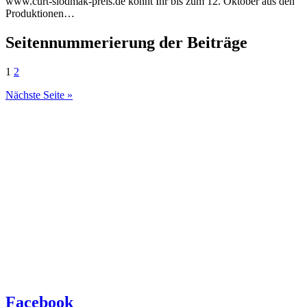
www.curt-siodmak-preis.de könnt Ihr bis zum 12. Oktober aus den
Produktionen…
Seitennummerierung der Beiträge
1
2
Nächste Seite »
Facebook