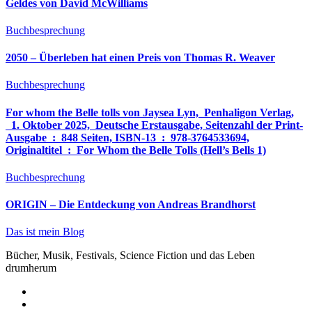
Geldes von David McWilliams
Buchbesprechung
2050 – Überleben hat einen Preis von Thomas R. Weaver
Buchbesprechung
For whom the Belle tolls von Jaysea Lyn, ‎ Penhaligon Verlag,
‎ 1. Oktober 2025, ‎ Deutsche Erstausgabe, Seitenzahl der Print-
Ausgabe ‏ : ‎ 848 Seiten, ISBN-13 ‏ : ‎ 978-3764533694,
Originaltitel ‏ : ‎ For Whom the Belle Tolls (Hell’s Bells 1)
Buchbesprechung
ORIGIN – Die Entdeckung von Andreas Brandhorst
Das ist mein Blog
Bücher, Musik, Festivals, Science Fiction und das Leben
drumherum