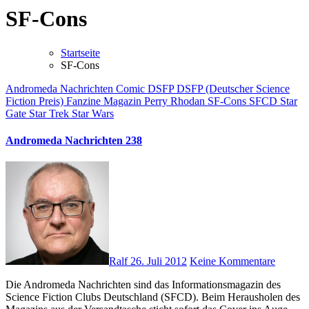
SF-Cons
Startseite
SF-Cons
Andromeda Nachrichten
Comic
DSFP
DSFP (Deutscher Science
Fiction Preis)
Fanzine
Magazin
Perry Rhodan
SF-Cons
SFCD
Star
Gate
Star Trek
Star Wars
Andromeda Nachrichten 238
Ralf
26. Juli 2012
Keine Kommentare
Die Andromeda Nachrichten sind das Informationsmagazin des
Science Fiction Clubs Deutschland (SFCD). Beim Herausholen des