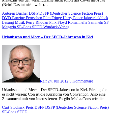
Magazins aus der Versandtasche sticht sofort das Cover ins Auge
(Nein! Das tut nicht weh!)…
Autoren
Bücher
DSFP
DSFP (Deutscher Science Fiction Preis)
DVD
Fanzine
Fernsehen
Film
Fringe
Harry Potter
Jahresrückblick
Lesung
Musik
Perry Rhodan
Pink Floyd
Romanhefte
Sammeln
SF
Magazin
SF-Cons
SFCD
Wurdack-Verlag
Urlaubscon und Meer – Der SFCD-Jahrescon in Kiel
Ralf
24. Juli 2012
5 Kommentare
Urlaubscon und Meer – Der SFCD-Jahrescon in Kiel. Für die, die
es nicht wissen: Con ist die Kurzform von Convention. Also eine
Zusammenkunft von Interessierten. Es gibt Media-Cons wie die…
Curt-Siodmak-Preis
DSFP
DSFP (Deutscher Science Fiction Preis)
SF-Cons
SFCD