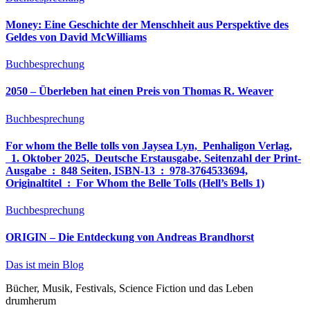
Money: Eine Geschichte der Menschheit aus Perspektive des
Geldes von David McWilliams
Buchbesprechung
2050 – Überleben hat einen Preis von Thomas R. Weaver
Buchbesprechung
For whom the Belle tolls von Jaysea Lyn, ‎ Penhaligon Verlag,
‎ 1. Oktober 2025, ‎ Deutsche Erstausgabe, Seitenzahl der Print-
Ausgabe ‏ : ‎ 848 Seiten, ISBN-13 ‏ : ‎ 978-3764533694,
Originaltitel ‏ : ‎ For Whom the Belle Tolls (Hell’s Bells 1)
Buchbesprechung
ORIGIN – Die Entdeckung von Andreas Brandhorst
Das ist mein Blog
Bücher, Musik, Festivals, Science Fiction und das Leben
drumherum