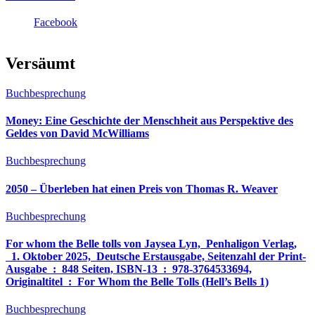
Facebook
Versäumt
Buchbesprechung
Money: Eine Geschichte der Menschheit aus Perspektive des
Geldes von David McWilliams
Buchbesprechung
2050 – Überleben hat einen Preis von Thomas R. Weaver
Buchbesprechung
For whom the Belle tolls von Jaysea Lyn, ‎ Penhaligon Verlag,
‎ 1. Oktober 2025, ‎ Deutsche Erstausgabe, Seitenzahl der Print-
Ausgabe ‏ : ‎ 848 Seiten, ISBN-13 ‏ : ‎ 978-3764533694,
Originaltitel ‏ : ‎ For Whom the Belle Tolls (Hell’s Bells 1)
Buchbesprechung