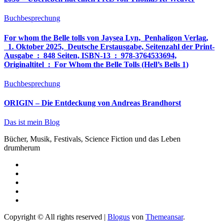
Buchbesprechung
For whom the Belle tolls von Jaysea Lyn, ‎ Penhaligon Verlag,
‎ 1. Oktober 2025, ‎ Deutsche Erstausgabe, Seitenzahl der Print-
Ausgabe ‏ : ‎ 848 Seiten, ISBN-13 ‏ : ‎ 978-3764533694,
Originaltitel ‏ : ‎ For Whom the Belle Tolls (Hell’s Bells 1)
Buchbesprechung
ORIGIN – Die Entdeckung von Andreas Brandhorst
Das ist mein Blog
Bücher, Musik, Festivals, Science Fiction und das Leben
drumherum
Copyright © All rights reserved
|
Blogus
von
Themeansar
.