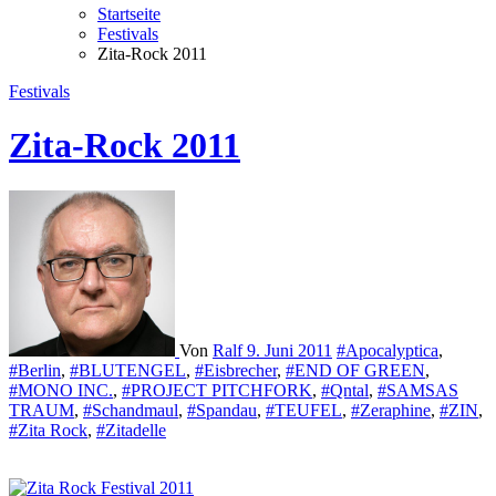
Startseite
Festivals
Zita-Rock 2011
Festivals
Zita-Rock 2011
Von
Ralf
9. Juni 2011
#Apocalyptica
,
#Berlin
,
#BLUTENGEL
,
#Eisbrecher
,
#END OF GREEN
,
#MONO INC.
,
#PROJECT PITCHFORK
,
#Qntal
,
#SAMSAS
TRAUM
,
#Schandmaul
,
#Spandau
,
#TEUFEL
,
#Zeraphine
,
#ZIN
,
#Zita Rock
,
#Zitadelle