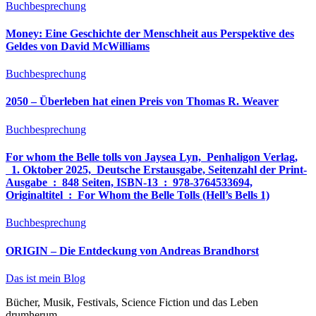
Buchbesprechung
Money: Eine Geschichte der Menschheit aus Perspektive des
Geldes von David McWilliams
Buchbesprechung
2050 – Überleben hat einen Preis von Thomas R. Weaver
Buchbesprechung
For whom the Belle tolls von Jaysea Lyn, ‎ Penhaligon Verlag,
‎ 1. Oktober 2025, ‎ Deutsche Erstausgabe, Seitenzahl der Print-
Ausgabe ‏ : ‎ 848 Seiten, ISBN-13 ‏ : ‎ 978-3764533694,
Originaltitel ‏ : ‎ For Whom the Belle Tolls (Hell’s Bells 1)
Buchbesprechung
ORIGIN – Die Entdeckung von Andreas Brandhorst
Das ist mein Blog
Bücher, Musik, Festivals, Science Fiction und das Leben
drumherum