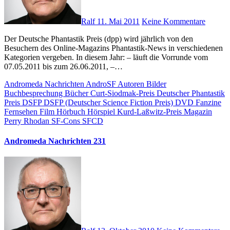
Ralf
11. Mai 2011
Keine Kommentare
Der Deutsche Phantastik Preis (dpp) wird jährlich von den
Besuchern des Online-Magazins Phantastik-News in verschiedenen
Kategorien vergeben. In diesem Jahr: – läuft die Vorrunde vom
07.05.2011 bis zum 26.06.2011, –…
Andromeda Nachrichten
AndroSF
Autoren
Bilder
Buchbesprechung
Bücher
Curt-Siodmak-Preis
Deutscher Phantastik
Preis
DSFP
DSFP (Deutscher Science Fiction Preis)
DVD
Fanzine
Fernsehen
Film
Hörbuch
Hörspiel
Kurd-Laßwitz-Preis
Magazin
Perry Rhodan
SF-Cons
SFCD
Andromeda Nachrichten 231