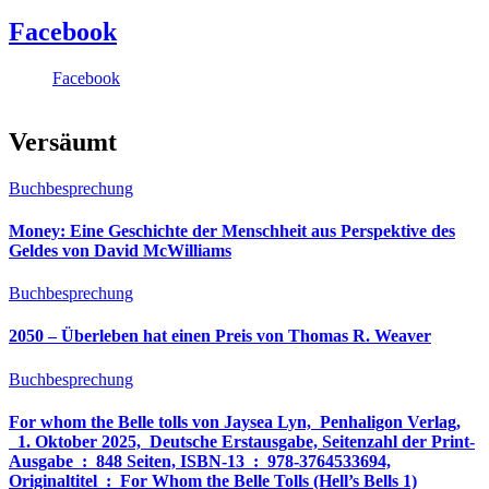
Facebook
Facebook
Versäumt
Buchbesprechung
Money: Eine Geschichte der Menschheit aus Perspektive des
Geldes von David McWilliams
Buchbesprechung
2050 – Überleben hat einen Preis von Thomas R. Weaver
Buchbesprechung
For whom the Belle tolls von Jaysea Lyn, ‎ Penhaligon Verlag,
‎ 1. Oktober 2025, ‎ Deutsche Erstausgabe, Seitenzahl der Print-
Ausgabe ‏ : ‎ 848 Seiten, ISBN-13 ‏ : ‎ 978-3764533694,
Originaltitel ‏ : ‎ For Whom the Belle Tolls (Hell’s Bells 1)