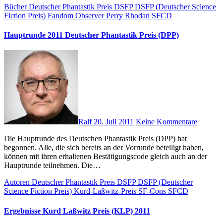
Bücher
Deutscher Phantastik Preis
DSFP
DSFP (Deutscher Science
Fiction Preis)
Fandom Observer
Perry Rhodan
SFCD
Hauptrunde 2011 Deutscher Phantastik Preis (DPP)
Ralf
20. Juli 2011
Keine Kommentare
Die Hauptrunde des Deutschen Phantastik Preis (DPP) hat
begonnen. Alle, die sich bereits an der Vorrunde beteiligt haben,
können mit ihren erhaltenen Bestätigungscode gleich auch an der
Hauptrunde teilnehmen. Die…
Autoren
Deutscher Phantastik Preis
DSFP
DSFP (Deutscher
Science Fiction Preis)
Kurd-Laßwitz-Preis
SF-Cons
SFCD
Ergebnisse Kurd Laßwitz Preis (KLP) 2011