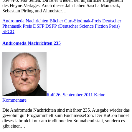
53444-5. 989 Seiten. Da ist er wieder, der alljährliche Ziegelstein
des Heyne-Verlages. Auch dieses Jahr haben Sascha Mamczak,
Sebastian Pirling und Altmeister…
Andromeda Nachrichten
Bücher
Curt-Siodmak-Preis
Deutscher
Phantastik Preis
DSFP
DSFP (Deutscher Science Fiction Preis)
SFCD
Andromeda Nachrichten 235
Ralf
26. September 2011
Keine
Kommentare
Die Andromeda Nachrichten sind mit ihrer 235. Ausgabe wieder das
gewohnt gut Programmheft zum BuchmesseCon. Der BuCon findet
dieses Jahr nicht nur am traditionellen Sonnabend statt, sondern es
gibt einen…