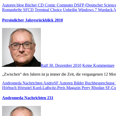
Autoren
blog
Bücher
CD
Comic
Computer
DSFP (Deutscher Science 
Romanhefte
SFCD
Terminal Choice
Unheilig
Windows 7
Wurdack-V
Persönlicher Jahresrückblick 2010
Ralf
30. Dezember 2010
Keine Kommentare
„Zwischen“ den Jahren ist ja immer die Zeit, die vergangenen 12 Mo
Andromeda Nachrichten
AndroSF
Autoren
Bilder
Buchbesprechung
Hörbuch
Hörspiel
Kurd-Laßwitz-Preis
Magazin
Perry Rhodan
SF-C
Andromeda Nachrichten 231