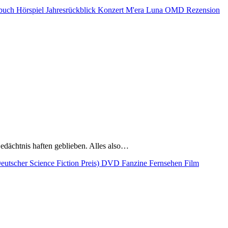
buch
Hörspiel
Jahresrückblick
Konzert
M'era Luna
OMD
Rezension
Gedächtnis haften geblieben. Alles also…
utscher Science Fiction Preis)
DVD
Fanzine
Fernsehen
Film