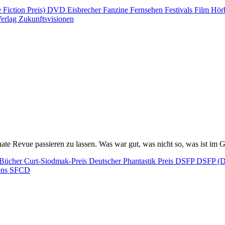
Fiction Preis)
DVD
Eisbrecher
Fanzine
Fernsehen
Festivals
Film
Hör
erlag
Zukunftsvisionen
nate Revue passieren zu lassen. Was war gut, was nicht so, was ist im 
Bücher
Curt-Siodmak-Preis
Deutscher Phantastik Preis
DSFP
DSFP (De
ons
SFCD