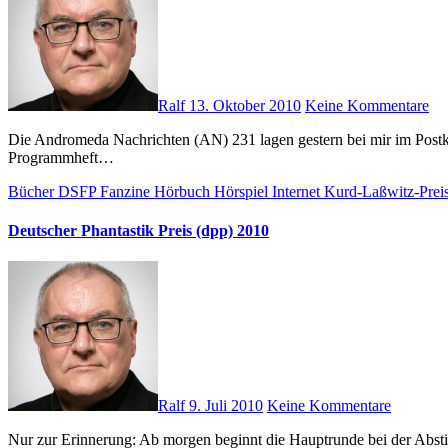
Ralf
13. Oktober 2010
Keine Kommentare
Die Andromeda Nachrichten (AN) 231 lagen gestern bei mir im Postkasten. Die AN sind das offizielle Magazin des Science Fiction Clubs Deutschalnd (SFCD). Dieses Heft ist (war) gleichzeitig das
Programmheft…
Bücher
DSFP
Fanzine
Hörbuch
Hörspiel
Internet
Kurd-Laßwitz-Prei
Deutscher Phantastik Preis (dpp) 2010
Ralf
9. Juli 2010
Keine Kommentare
Nur zur Erinnerung: Ab morgen beginnt die Hauptrunde bei der Ab