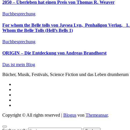
2050 – Überleben hat einen Preis von Thomas R. Weaver
Buchbesprechung
For whom the Belle tolls von Jaysea Lyn, ‎ Penhaligon Verlag, ‎ 1. Oktober 2025, ‎ Deutsche Erstaus
Whom the Belle Tolls (Hell’s Bells 1)
Buchbesprechung
ORIGIN – Die Entdeckung von Andreas Brandhorst
Das ist mein Blog
Bücher, Musik, Festivals, Science Fiction und das Leben drumherum
Copyright © All rights reserved
|
Blogus
von
Themeansar
.