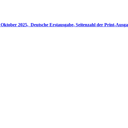
gabe, Seitenzahl der Print-Ausgabe ‏ : ‎ 848 Seiten, ISBN-13 ‏ : ‎ 978-3764533694, Originaltitel ‏ : 