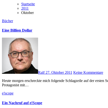
Startseite
2011
Oktober
Bücher
Eine Billion Dollar
Ralf
27. Oktober 2011
Keine Kommentare
Heute morgen erschreckte mich folgende Schlagzeile auf der ersten Seite meiner Morgenlektüre: Das erinnerte mich sofort an das Buch „Eine Billion Dollar“ von Andreas Eschbach. Damals konnte der
Protagonist mit…
e!scope
Ein Nachruf auf e!Scope