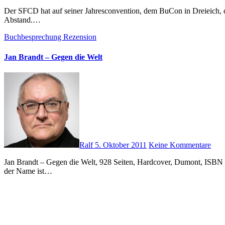
Der SFCD hat auf seiner Jahresconvention, dem BuCon in Dreieich, die Gewinner der diesjährigen Abstimmung bekannt gegeben. Dabei handelte es sich in allen drei Kategorien um Siege mit deutlichem
Abstand.…
Buchbesprechung
Rezension
Jan Brandt – Gegen die Welt
Ralf
5. Oktober 2011
Keine Kommentare
Jan Brandt – Gegen die Welt, 928 Seiten, Hardcover, Dumont, ISBN 978-3-8321-9628-8 Daniel Kuper, Sohn eines Drogisten, wohnt in dem scheinbar beschaulichen (fiktiven) ostfriesischen Dorf Jericho. Doch
der Name ist…