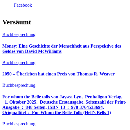
Facebook
Versäumt
Buchbesprechung
Money: Eine Geschichte der Menschheit aus Perspektive des
Geldes von David McWilliams
Buchbesprechung
2050 – Überleben hat einen Preis von Thomas R. Weaver
Buchbesprechung
For whom the Belle tolls von Jaysea Lyn, ‎ Penhaligon Verlag,
‎ 1. Oktober 2025, ‎ Deutsche Erstausgabe, Seitenzahl der Print-
Ausgabe ‏ : ‎ 848 Seiten, ISBN-13 ‏ : ‎ 978-3764533694,
Originaltitel ‏ : ‎ For Whom the Belle Tolls (Hell’s Bells 1)
Buchbesprechung