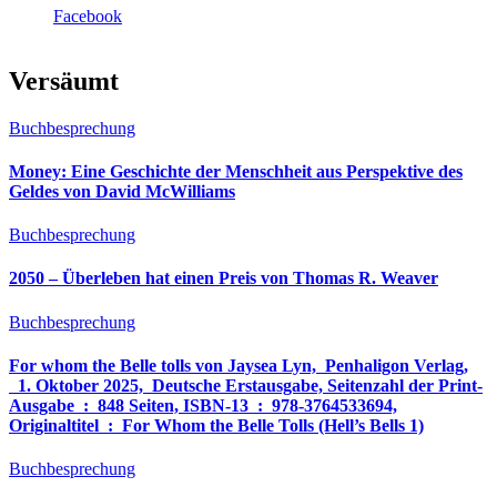
Facebook
Versäumt
Buchbesprechung
Money: Eine Geschichte der Menschheit aus Perspektive des
Geldes von David McWilliams
Buchbesprechung
2050 – Überleben hat einen Preis von Thomas R. Weaver
Buchbesprechung
For whom the Belle tolls von Jaysea Lyn, ‎ Penhaligon Verlag,
‎ 1. Oktober 2025, ‎ Deutsche Erstausgabe, Seitenzahl der Print-
Ausgabe ‏ : ‎ 848 Seiten, ISBN-13 ‏ : ‎ 978-3764533694,
Originaltitel ‏ : ‎ For Whom the Belle Tolls (Hell’s Bells 1)
Buchbesprechung