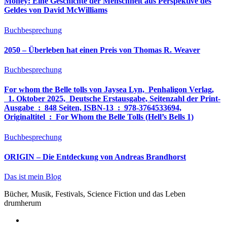
Money: Eine Geschichte der Menschheit aus Perspektive des
Geldes von David McWilliams
Buchbesprechung
2050 – Überleben hat einen Preis von Thomas R. Weaver
Buchbesprechung
For whom the Belle tolls von Jaysea Lyn, ‎ Penhaligon Verlag,
‎ 1. Oktober 2025, ‎ Deutsche Erstausgabe, Seitenzahl der Print-
Ausgabe ‏ : ‎ 848 Seiten, ISBN-13 ‏ : ‎ 978-3764533694,
Originaltitel ‏ : ‎ For Whom the Belle Tolls (Hell’s Bells 1)
Buchbesprechung
ORIGIN – Die Entdeckung von Andreas Brandhorst
Das ist mein Blog
Bücher, Musik, Festivals, Science Fiction und das Leben
drumherum