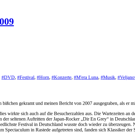
2009
,
#DVD
,
#Festival
,
#Horn
,
#Konzerte
,
#M'era Luna
,
#Musik
,
#Veljano
in bißchen gekramt und meinen Bericht von 2007 ausgegraben, als er mi
es wirkte sich auch auf die Besucherzahlen aus. Die Wartezeiten an de
em der seltenen Auftritten der Japan-Rocker „Dir En Grey“ in Deutschl
iedlichste Festival in Deutschland wusste doch wieder zu überzeugen.
im Spectaculum in
Rastede aufgetreten sind, fanden sich Klassiker d