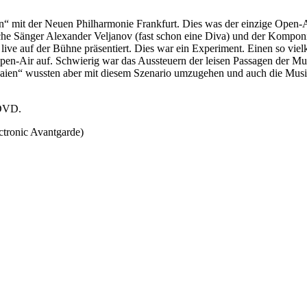
“ mit der Neuen Philharmonie Frankfurt. Dies was der einzige Open-Air
che Sänger Alexander Veljanov (fast schon eine Diva)
und der Komponis
ive auf der Bühne präsentiert. Dies war ein Experiment. Einen so vielk
 Open-Air auf. Schwierig war das Aussteuern der leisen Passagen der M
ien“ wussten aber mit diesem Szenario umzugehen und auch die Musike
 DVD.
ctronic Avantgarde)