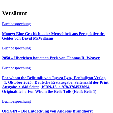
Versäumt
Buchbesprechung
Money: Eine Geschichte der Menschheit aus Perspektive des
Geldes von David McWilliams
Buchbesprechung
2050 – Überleben hat einen Preis von Thomas R. Weaver
Buchbesprechung
For whom the Belle tolls von Jaysea Lyn, ‎ Penhaligon Verlag,
‎ 1. Oktober 2025, ‎ Deutsche Erstausgabe, Seitenzahl der Print-
Ausgabe ‏ : ‎ 848 Seiten, ISBN-13 ‏ : ‎ 978-3764533694,
Originaltitel ‏ : ‎ For Whom the Belle Tolls (Hell’s Bells 1)
Buchbesprechung
ORIGIN – Die Entdeckung von Andreas Brandhorst