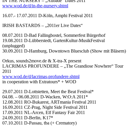
IN THE NURSERY – „Aubade“ Dates 2011
www.wod.de/d/in-the-nursery.shtml
16.07.- 17.07.2011 D-Köln, Amphi Festival 2011
IRISH BASTARDS – „2011er Live Dates“
08.07.2011 D-Bad Fallingbostel, Sommerfest Bürgerhof
19.08.2011 D-Lübberstedt, GartenKultur-MusikFestival
(unplugged)
30.09.2011 D-Hamburg, Downtown Bluesclub (Show mit Bläsern)
Orkus, sounds2move.de & X-tra-X present
LACRIMAS PROFUNDERE – „The Grandiose Nowhere“ Tour
2011
www.wod.de/d/lacrimas-profundere.shtml
in cooperation with Extratours* + WOD
29.07.2011 D-Lottstetten, Meet the Beat Festival*
04.08. – 06.08.2011 D-Wacken, W:O:A 2011*
12.08.2011 RO-Bukarest, ARTmania Festival 2011
16.09.2011 CZ-Prag, Night Side Festival 2011
17.09.2011 NL-Arcen, Elf Fantasy Fair 2011
24.09.2011 D-Berlin, K17*
07.10.2011 D-Passau, tba (+ Crematory)