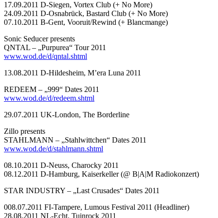
17.09.2011 D-Siegen, Vortex Club (+ No More)
24.09.2011 D-Osnabrück, Bastard Club (+ No More)
07.10.2011 B-Gent, Vooruit/Rewind (+ Blancmange)
Sonic Seducer presents
QNTAL – „Purpurea“ Tour 2011
www.wod.de/d/qntal.shtml
13.08.2011 D-Hildesheim, M’era Luna 2011
REDEEM – „999“ Dates 2011
www.wod.de/d/redeem.shtml
29.07.2011 UK-London, The Borderline
Zillo presents
STAHLMANN – „Stahlwittchen“ Dates 2011
www.wod.de/d/stahlmann.shtml
08.10.2011 D-Neuss, Charocky 2011
08.12.2011 D-Hamburg, Kaiserkeller (@ B|A|M Radiokonzert)
STAR INDUSTRY – „Last Crusades“ Dates 2011
008.07.2011 FI-Tampere, Lumous Festival 2011 (Headliner)
28.08.2011 NL-Echt, Tuinrock 2011