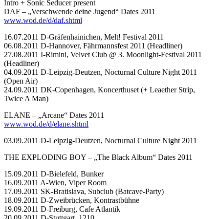
Intro + Sonic Seducer present
DAF – „Verschwende deine Jugend“ Dates 2011
www.wod.de/d/daf.shtml
16.07.2011 D-Gräfenhainichen, Melt! Festival 2011
06.08.2011 D-Hannover, Fährmannsfest 2011 (Headliner)
27.08.2011 I-Rimini, Velvet Club @ 3. Moonlight-Festival 2011
(Headliner)
04.09.2011 D-Leipzig-Deutzen, Nocturnal Culture Night 2011
(Open Air)
24.09.2011 DK-Copenhagen, Koncerthuset (+ Leaether Strip,
Twice A Man)
ELANE – „Arcane“ Dates 2011
www.wod.de/d/elane.shtml
03.09.2011 D-Leipzig-Deutzen, Nocturnal Culture Night 2011
THE EXPLODING BOY – „The Black Album“ Dates 2011
15.09.2011 D-Bielefeld, Bunker
16.09.2011 A-Wien, Viper Room
17.09.2011 SK-Bratislava, Subclub (Batcave-Party)
18.09.2011 D-Zweibrücken, Kontrastbühne
19.09.2011 D-Freiburg, Cafe Atlantik
20.09.2011 D-Stuttgart, 1210