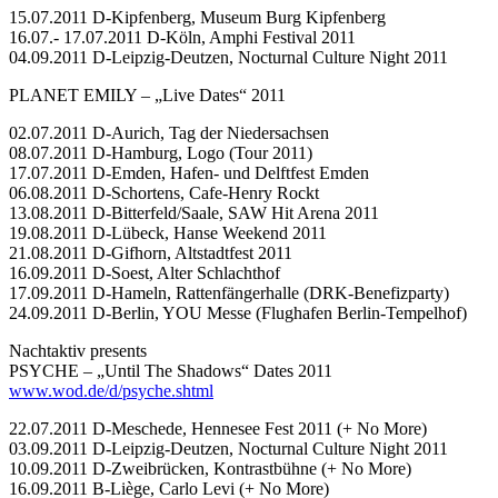
15.07.2011 D-Kipfenberg, Museum Burg Kipfenberg
16.07.- 17.07.2011 D-Köln, Amphi Festival 2011
04.09.2011 D-Leipzig-Deutzen, Nocturnal Culture Night 2011
PLANET EMILY – „Live Dates“ 2011
02.07.2011 D-Aurich, Tag der Niedersachsen
08.07.2011 D-Hamburg, Logo (Tour 2011)
17.07.2011 D-Emden, Hafen- und Delftfest Emden
06.08.2011 D-Schortens, Cafe-Henry Rockt
13.08.2011 D-Bitterfeld/Saale, SAW Hit Arena 2011
19.08.2011 D-Lübeck, Hanse Weekend 2011
21.08.2011 D-Gifhorn, Altstadtfest 2011
16.09.2011 D-Soest, Alter Schlachthof
17.09.2011 D-Hameln, Rattenfängerhalle (DRK-Benefizparty)
24.09.2011 D-Berlin, YOU Messe (Flughafen Berlin-Tempelhof)
Nachtaktiv presents
PSYCHE – „Until The Shadows“ Dates 2011
www.wod.de/d/psyche.shtml
22.07.2011 D-Meschede, Hennesee Fest 2011 (+ No More)
03.09.2011 D-Leipzig-Deutzen, Nocturnal Culture Night 2011
10.09.2011 D-Zweibrücken, Kontrastbühne (+ No More)
16.09.2011 B-Liège, Carlo Levi (+ No More)