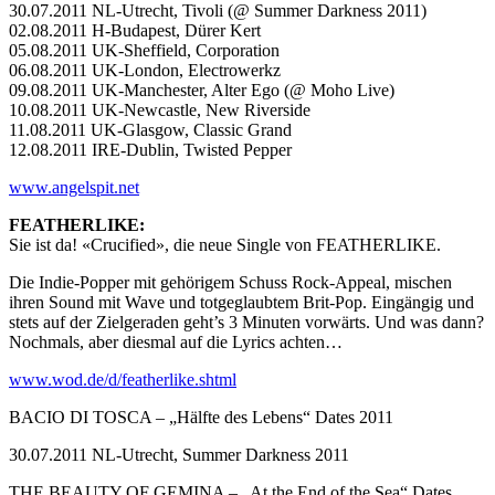
30.07.2011 NL-Utrecht, Tivoli (@ Summer Darkness 2011)
02.08.2011 H-Budapest, Dürer Kert
05.08.2011 UK-Sheffield, Corporation
06.08.2011 UK-London, Electrowerkz
09.08.2011 UK-Manchester, Alter Ego (@ Moho Live)
10.08.2011 UK-Newcastle, New Riverside
11.08.2011 UK-Glasgow, Classic Grand
12.08.2011 IRE-Dublin, Twisted Pepper
www.angelspit.net
FEATHERLIKE:
Sie ist da! «Crucified», die neue Single von FEATHERLIKE.
Die Indie-Popper mit gehörigem Schuss Rock-Appeal, mischen
ihren Sound mit Wave und totgeglaubtem Brit-Pop. Eingängig und
stets auf der Zielgeraden geht’s 3 Minuten vorwärts. Und was dann?
Nochmals, aber diesmal auf die Lyrics achten…
www.wod.de/d/featherlike.shtml
BACIO DI TOSCA – „Hälfte des Lebens“ Dates 2011
30.07.2011 NL-Utrecht, Summer Darkness 2011
THE BEAUTY OF GEMINA – „At the End of the Sea“ Dates