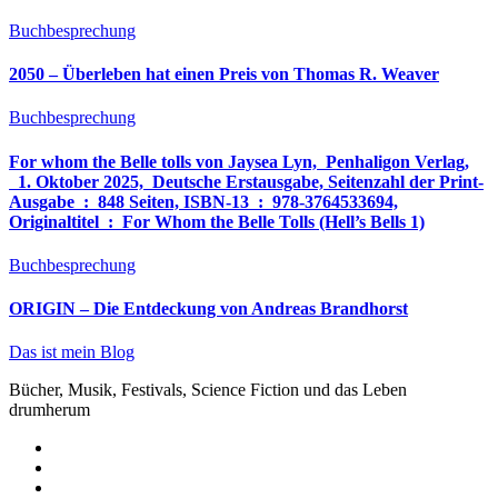
Buchbesprechung
2050 – Überleben hat einen Preis von Thomas R. Weaver
Buchbesprechung
For whom the Belle tolls von Jaysea Lyn, ‎ Penhaligon Verlag,
‎ 1. Oktober 2025, ‎ Deutsche Erstausgabe, Seitenzahl der Print-
Ausgabe ‏ : ‎ 848 Seiten, ISBN-13 ‏ : ‎ 978-3764533694,
Originaltitel ‏ : ‎ For Whom the Belle Tolls (Hell’s Bells 1)
Buchbesprechung
ORIGIN – Die Entdeckung von Andreas Brandhorst
Das ist mein Blog
Bücher, Musik, Festivals, Science Fiction und das Leben
drumherum