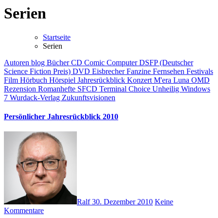
Serien
Startseite
Serien
Autoren
blog
Bücher
CD
Comic
Computer
DSFP (Deutscher
Science Fiction Preis)
DVD
Eisbrecher
Fanzine
Fernsehen
Festivals
Film
Hörbuch
Hörspiel
Jahresrückblick
Konzert
M'era Luna
OMD
Rezension
Romanhefte
SFCD
Terminal Choice
Unheilig
Windows
7
Wurdack-Verlag
Zukunftsvisionen
Persönlicher Jahresrückblick 2010
Ralf
30. Dezember 2010
Keine
Kommentare