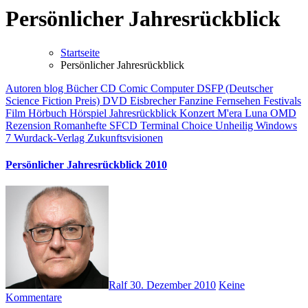
Persönlicher Jahresrückblick
Startseite
Persönlicher Jahresrückblick
Autoren
blog
Bücher
CD
Comic
Computer
DSFP (Deutscher
Science Fiction Preis)
DVD
Eisbrecher
Fanzine
Fernsehen
Festivals
Film
Hörbuch
Hörspiel
Jahresrückblick
Konzert
M'era Luna
OMD
Rezension
Romanhefte
SFCD
Terminal Choice
Unheilig
Windows
7
Wurdack-Verlag
Zukunftsvisionen
Persönlicher Jahresrückblick 2010
Ralf
30. Dezember 2010
Keine
Kommentare