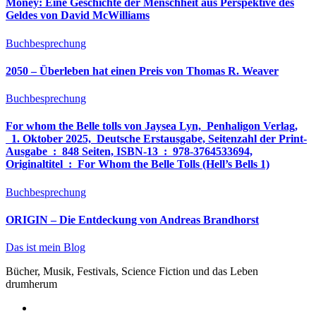
Money: Eine Geschichte der Menschheit aus Perspektive des
Geldes von David McWilliams
Buchbesprechung
2050 – Überleben hat einen Preis von Thomas R. Weaver
Buchbesprechung
For whom the Belle tolls von Jaysea Lyn, ‎ Penhaligon Verlag,
‎ 1. Oktober 2025, ‎ Deutsche Erstausgabe, Seitenzahl der Print-
Ausgabe ‏ : ‎ 848 Seiten, ISBN-13 ‏ : ‎ 978-3764533694,
Originaltitel ‏ : ‎ For Whom the Belle Tolls (Hell’s Bells 1)
Buchbesprechung
ORIGIN – Die Entdeckung von Andreas Brandhorst
Das ist mein Blog
Bücher, Musik, Festivals, Science Fiction und das Leben
drumherum