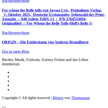
Buchbesprechung
For whom the Belle tolls von Jaysea Lyn, ‎ Penhaligon Verlag,
‎ 1. Oktober 2025, ‎ Deutsche Erstausgabe, Seitenzahl der Print-
Ausgabe ‏ : ‎ 848 Seiten, ISBN-13 ‏ : ‎ 978-3764533694,
Originaltitel ‏ : ‎ For Whom the Belle Tolls (Hell’s Bells 1)
Buchbesprechung
ORIGIN – Die Entdeckung von Andreas Brandhorst
Das ist mein Blog
Bücher, Musik, Festivals, Science Fiction und das Leben
drumherum
Copyright © All rights reserved
|
Blogus
von
Themeansar
.