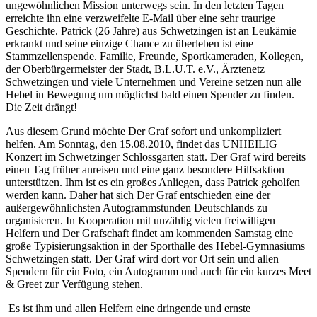
ungewöhnlichen Mission unterwegs sein. In den letzten Tagen
erreichte ihn eine verzweifelte E-Mail über eine sehr traurige
Geschichte. Patrick (26 Jahre) aus Schwetzingen ist an Leukämie
erkrankt und seine einzige Chance zu überleben ist eine
Stammzellenspende. Familie, Freunde, Sportkameraden, Kollegen,
der Oberbürgermeister der Stadt, B.L.U.T. e.V., Ärztenetz
Schwetzingen und viele Unternehmen und Vereine setzen nun alle
Hebel in Bewegung um möglichst bald einen Spender zu finden.
Die Zeit drängt!
Aus diesem Grund möchte Der Graf sofort und unkompliziert
helfen. Am Sonntag, den 15.08.2010, findet das UNHEILIG
Konzert im Schwetzinger Schlossgarten statt. Der Graf wird bereits
einen Tag früher anreisen und eine ganz besondere Hilfsaktion
unterstützen. Ihm ist es ein großes Anliegen, dass Patrick geholfen
werden kann. Daher hat sich Der Graf entschieden eine der
außergewöhnlichsten Autogrammstunden Deutschlands zu
organisieren. In Kooperation mit unzählig vielen freiwilligen
Helfern und Der Grafschaft findet am kommenden Samstag eine
große Typisierungsaktion in der Sporthalle des Hebel-Gymnasiums
Schwetzingen statt. Der Graf wird dort vor Ort sein und allen
Spendern für ein Foto, ein Autogramm und auch für ein kurzes Meet
& Greet zur Verfügung stehen.
Es ist ihm und allen Helfern eine dringende und ernste