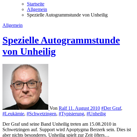
Startseite
Allgemein
Spezielle Autogrammstunde von Unheilig
Allgemein
Spezielle Autogrammstunde
von Unheilig
Von
Ralf
11. August 2010
#Der Graf
,
#Leukämie
,
#Schwetzingen
,
#Typisierung
,
#Unheilig
Der Graf und seine Band Unheilig treten am 15.08.2010 in
Schwetzingen auf. Support wird Apoptygma Berzerk sein. Dies ist
aber nichts besonderes. Unheilig spielt zur Zeit öfters…