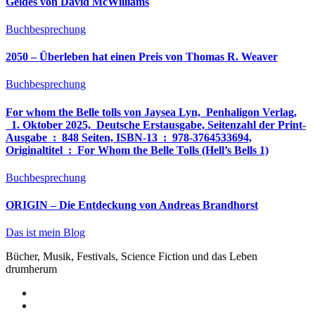
Geldes von David McWilliams
Buchbesprechung
2050 – Überleben hat einen Preis von Thomas R. Weaver
Buchbesprechung
For whom the Belle tolls von Jaysea Lyn, ‎ Penhaligon Verlag,
‎ 1. Oktober 2025, ‎ Deutsche Erstausgabe, Seitenzahl der Print-
Ausgabe ‏ : ‎ 848 Seiten, ISBN-13 ‏ : ‎ 978-3764533694,
Originaltitel ‏ : ‎ For Whom the Belle Tolls (Hell’s Bells 1)
Buchbesprechung
ORIGIN – Die Entdeckung von Andreas Brandhorst
Das ist mein Blog
Bücher, Musik, Festivals, Science Fiction und das Leben
drumherum