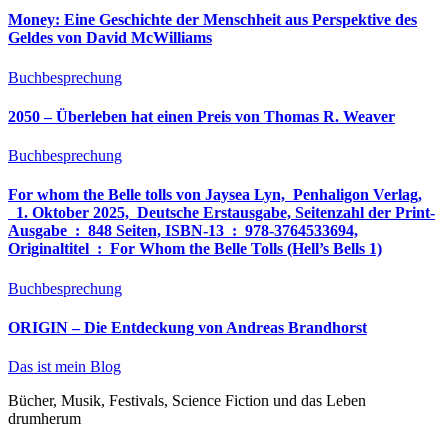
Money: Eine Geschichte der Menschheit aus Perspektive des
Geldes von David McWilliams
Buchbesprechung
2050 – Überleben hat einen Preis von Thomas R. Weaver
Buchbesprechung
For whom the Belle tolls von Jaysea Lyn, ‎ Penhaligon Verlag,
‎ 1. Oktober 2025, ‎ Deutsche Erstausgabe, Seitenzahl der Print-
Ausgabe ‏ : ‎ 848 Seiten, ISBN-13 ‏ : ‎ 978-3764533694,
Originaltitel ‏ : ‎ For Whom the Belle Tolls (Hell’s Bells 1)
Buchbesprechung
ORIGIN – Die Entdeckung von Andreas Brandhorst
Das ist mein Blog
Bücher, Musik, Festivals, Science Fiction und das Leben
drumherum