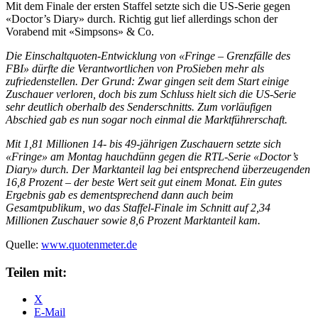
Mit dem Finale der ersten Staffel setzte sich die US-Serie gegen
«Doctor’s Diary» durch. Richtig gut lief allerdings schon der
Vorabend mit «Simpsons» & Co.
Die Einschaltquoten-Entwicklung von «Fringe – Grenzfälle des
FBI» dürfte die Verantwortlichen von ProSieben mehr als
zufriedenstellen. Der Grund: Zwar gingen seit dem Start einige
Zuschauer verloren, doch bis zum Schluss hielt sich die US-Serie
sehr deutlich oberhalb des Senderschnitts. Zum vorläufigen
Abschied gab es nun sogar noch einmal die Marktführerschaft.
Mit 1,81 Millionen 14- bis 49-jährigen Zuschauern setzte sich
«Fringe» am Montag hauchdünn gegen die RTL-Serie «Doctor’s
Diary» durch. Der Marktanteil lag bei entsprechend überzeugenden
16,8 Prozent – der beste Wert seit gut einem Monat. Ein gutes
Ergebnis gab es dementsprechend dann auch beim
Gesamtpublikum, wo das Staffel-Finale im Schnitt auf 2,34
Millionen Zuschauer sowie 8,6 Prozent Marktanteil kam.
Quelle:
www.quotenmeter.de
Teilen mit:
X
E-Mail