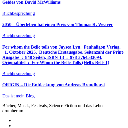
Geldes von David McWilliams
Buchbesprechung
2050 – Überleben hat einen Preis von Thomas R. Weaver
Buchbesprechung
For whom the Belle tolls von Jaysea Lyn, ‎ Penhaligon Verlag,
‎ 1. Oktober 2025, ‎ Deutsche Erstausgabe, Seitenzahl der Print-
Ausgabe ‏ : ‎ 848 Seiten, ISBN-13 ‏ : ‎ 978-3764533694,
Originaltitel ‏ : ‎ For Whom the Belle Tolls (Hell’s Bells 1)
Buchbesprechung
ORIGIN – Die Entdeckung von Andreas Brandhorst
Das ist mein Blog
Bücher, Musik, Festivals, Science Fiction und das Leben
drumherum