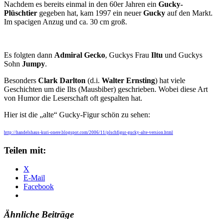
Nachdem es bereits einmal in den 60er Jahren ein
Gucky-
Plüschtier
gegeben hat, kam 1997 ein neuer
Gucky
auf den Markt.
Im spacigen Anzug und ca. 30 cm groß.
Es folgten dann
Admiral Gecko
, Guckys Frau
Iltu
und Guckys
Sohn
Jumpy
.
Besonders
Clark Darlton
(d.i.
Walter Ernsting
) hat viele
Geschichten um die Ilts (Mausbiber) geschrieben. Wobei diese Art
von Humor die Leserschaft oft gespalten hat.
Hier ist die „alte“ Gucky-Figur schön zu sehen:
http://handelshaus-kuri-onere.blogspot.com/2006/11/plschfigur-gucky-alte-version.html
Teilen mit:
X
E-Mail
Facebook
Ähnliche Beiträge