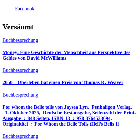
Facebook
Versäumt
Buchbesprechung
Money: Eine Geschichte der Menschheit aus Perspektive des
Geldes von David McWilliams
Buchbesprechung
2050 – Überleben hat einen Preis von Thomas R. Weaver
Buchbesprechung
For whom the Belle tolls von Jaysea Lyn, ‎ Penhaligon Verlag,
‎ 1. Oktober 2025, ‎ Deutsche Erstausgabe, Seitenzahl der Print-
Ausgabe ‏ : ‎ 848 Seiten, ISBN-13 ‏ : ‎ 978-3764533694,
Originaltitel ‏ : ‎ For Whom the Belle Tolls (Hell’s Bells 1)
Buchbesprechung