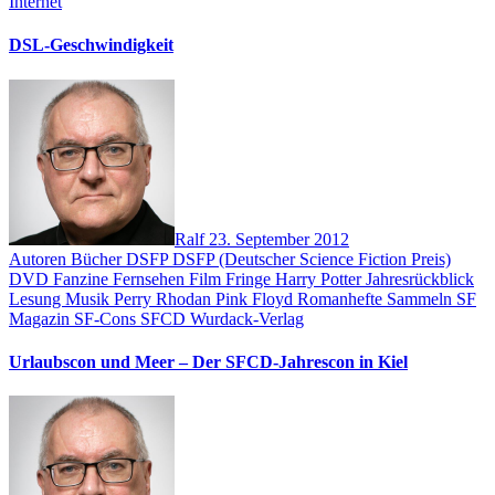
Internet
DSL-Geschwindigkeit
Ralf
23. September 2012
Autoren
Bücher
DSFP
DSFP (Deutscher Science Fiction Preis)
DVD
Fanzine
Fernsehen
Film
Fringe
Harry Potter
Jahresrückblick
Lesung
Musik
Perry Rhodan
Pink Floyd
Romanhefte
Sammeln
SF
Magazin
SF-Cons
SFCD
Wurdack-Verlag
Urlaubscon und Meer – Der SFCD-Jahrescon in Kiel